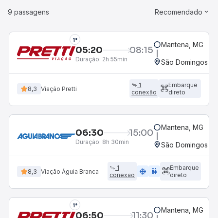
9 passagens
Recomendado
1°
Mantena, MG
05:20
08:15
Duração:
2h 55min
São Domingos do 
1
Embarque
8,3
Viação Pretti
conexão
direto
Mantena, MG
06:30
15:00
Duração:
8h 30min
São Domingos do 
1
Embarque
ac_unit
wc
8,3
Viação Águia Branca
conexão
direto
1°
Mantena, MG
06:50
11:30