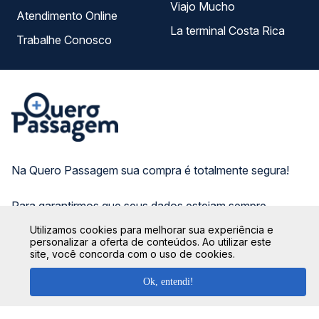
Viajo Mucho
Atendimento Online
La terminal Costa Rica
Trabalhe Conosco
Na Quero Passagem sua compra é totalmente segura!
Para garantirmos que seus dados estejam sempre
protegidos, não armazenamos nenhuma informação do
Utilizamos cookies para melhorar sua experiência e
cartão de crédito utilizado, seguindo os protocolos de
personalizar a oferta de conteúdos. Ao utilizar este
criptografia e de segurança das principais instituições
site, você concorda com o uso de cookies.
bancárias do Brasil.
Ok, entendi!
CONHEÇA O GRUPO QP: