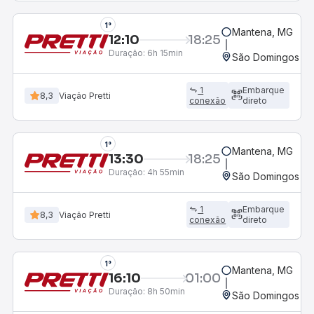
1°
Mantena, MG
12:10
18:25
Duração:
6h 15min
São Domingos do 
1
Embarque
8,3
Viação Pretti
conexão
direto
1°
Mantena, MG
13:30
18:25
Duração:
4h 55min
São Domingos do 
1
Embarque
8,3
Viação Pretti
conexão
direto
1°
Mantena, MG
16:10
01:00
Duração:
8h 50min
São Domingos do 