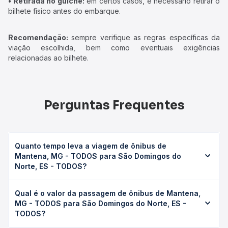
• Retirada no guichê:
em certos casos, é necessário retirar o
bilhete físico antes do embarque.
Recomendação:
sempre verifique as regras específicas da
viação escolhida, bem como eventuais exigências
relacionadas ao bilhete.
Perguntas Frequentes
Quanto tempo leva a viagem de ônibus de
Mantena, MG - TODOS para São Domingos do
Norte, ES - TODOS?
A viagem de ônibus de Mantena, MG - TODOS para São
Qual é o valor da passagem de ônibus de Mantena,
Domingos do Norte, ES - TODOS leva em média 1h 37min,
MG - TODOS para São Domingos do Norte, ES -
podendo variar conforme a viação, o tipo de serviço
TODOS?
(convencional, executivo ou leito) e as condições de
tráfego. Na Quero Passagem você consulta os horários