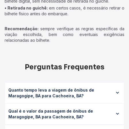
bilhete digital, sem necessidade de retirada no guichê.
• Retirada no guichê:
em certos casos, é necessário retirar o
bilhete físico antes do embarque.
Recomendação:
sempre verifique as regras específicas da
viação escolhida, bem como eventuais exigências
relacionadas ao bilhete.
Perguntas Frequentes
Quanto tempo leva a viagem de ônibus de
Maragogipe, BA para Cachoeira, BA?
A viagem de ônibus de Maragogipe, BA para Cachoeira,
Qual é o valor da passagem de ônibus de
BA leva em média 0 horas, podendo variar conforme a
Maragogipe, BA para Cachoeira, BA?
viação, o tipo de serviço (convencional, executivo ou
leito) e as condições de tráfego. Na Quero Passagem
O preço da passagem de ônibus de Maragogipe, BA para