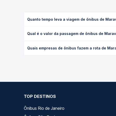
Quanto tempo leva a viagem de ônibus de Mara
A viagem de ônibus de Maravilhas, MG para Pará de
Qual é o valor da passagem de ônibus de Marav
leito) e as condições de tráfego. Na Quero Passag
O preço da passagem de ônibus de Maravilhas, MG 
Quais empresas de ônibus fazem a rota de Mar
a antecedência da compra. Na Quero Passagem você
As viações Sertaneja operam o trecho de Maravilh
opções — empresas, horários, tipos de serviço e p
TOP DESTINOS
Ônibus Rio de Janeiro