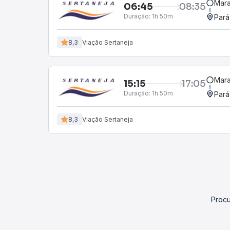
Mara
06:45
08:35
Duração:
1h 50m
Pará
8,3
Viação Sertaneja
Mara
15:15
17:05
Duração:
1h 50m
Pará
8,3
Viação Sertaneja
Procu