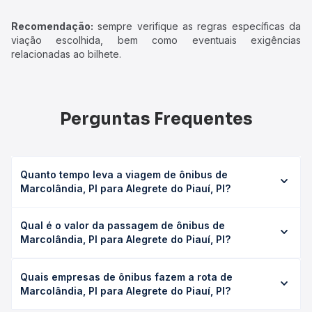
Recomendação:
sempre verifique as regras específicas da
viação escolhida, bem como eventuais exigências
relacionadas ao bilhete.
Perguntas Frequentes
Quanto tempo leva a viagem de ônibus de
Marcolândia, PI para Alegrete do Piauí, PI?
A viagem de ônibus de Marcolândia, PI para Alegrete do
Qual é o valor da passagem de ônibus de
Piauí, PI leva em média 0 horas, podendo variar conforme
Marcolândia, PI para Alegrete do Piauí, PI?
a viação, o tipo de serviço (convencional, executivo ou
leito) e as condições de tráfego. Na Quero Passagem
O preço da passagem de ônibus de Marcolândia, PI para
você consulta os horários disponíveis e vê a duração
Quais empresas de ônibus fazem a rota de
Alegrete do Piauí, PI custa em média não identificado e
exata de cada opção na data desejada.
Marcolândia, PI para Alegrete do Piauí, PI?
varia conforme a data da viagem, a empresa, o tipo de
poltrona e a antecedência da compra. Na Quero