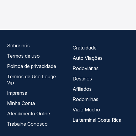
As viações Empresa Lider operam o trecho de
Passagem você compara os preços de todas as viações
Marcolândia, PI para Alegrete do Piauí, PI, com horários
em tempo real e garante a melhor oferta para o seu
variados ao longo do dia. Na Quero Passagem você
roteiro.
compara todas as opções — empresas, horários, tipos de
serviço e preços — em um só lugar e escolhe a que
melhor se encaixa na sua viagem.
Sobre nós
Gratuidade
Termos de uso
Auto Viações
Política de privacidade
Rodoviárias
Termos de Uso Louge
Destinos
Vip
Afiliados
Imprensa
Rodomilhas
Minha Conta
Viajo Mucho
Atendimento Online
La terminal Costa Rica
Trabalhe Conosco