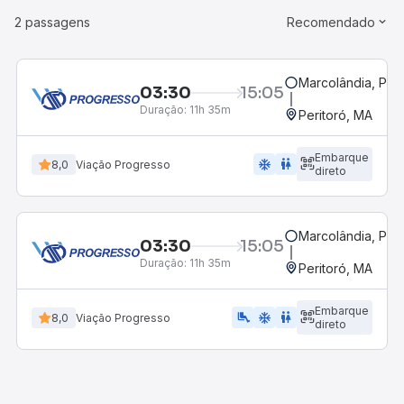
2 passagens
Recomendado
Marcolândia, PI
03:30
15:05
Duração:
11h 35m
Peritoró, MA
Embarque
ac_unit
wc
8,0
Viação Progresso
direto
Marcolândia, PI
03:30
15:05
Duração:
11h 35m
Peritoró, MA
Embarque
airline_seat_legroom_extra
ac_unit
wc
8,0
Viação Progresso
direto