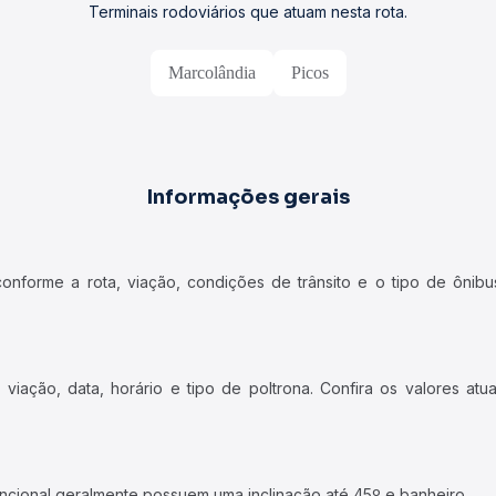
Terminais rodoviários que atuam nesta rota.
Marcolândia
Picos
Informações gerais
forme a rota, viação, condições de trânsito e o tipo de ônibus
iação, data, horário e tipo de poltrona. Confira os valores at
ncional geralmente possuem uma inclinação até 45º e banheiro.