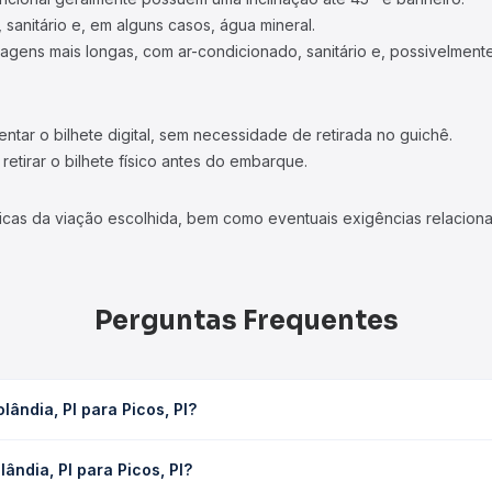
 sanitário e, em alguns casos, água mineral.
viagens mais longas, com ar-condicionado, sanitário e, possivelmente
tar o bilhete digital, sem necessidade de retirada no guichê.
etirar o bilhete físico antes do embarque.
icas da viação escolhida, bem como eventuais exigências relaciona
Perguntas Frequentes
ândia, PI para Picos, PI?
PI leva em média 2h 57min, podendo variar conforme a viação, o tip
ndia, PI para Picos, PI?
consulta os horários disponíveis e vê a duração exata de cada op