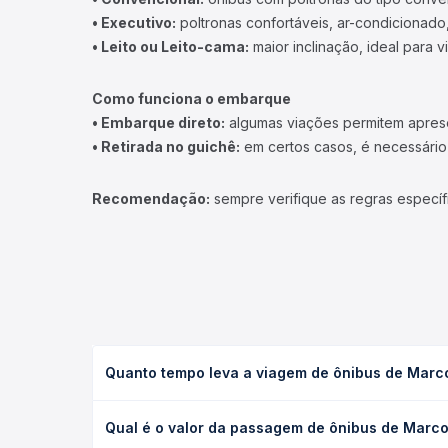
• Executivo:
poltronas confortáveis, ar-condicionado,
• Leito ou Leito-cama:
maior inclinação, ideal para 
Como funciona o embarque
• Embarque direto:
algumas viações permitem apresen
• Retirada no guichê:
em certos casos, é necessário r
Recomendação:
sempre verifique as regras específ
Quanto tempo leva a viagem de ônibus de Marcol
A viagem de ônibus de Marcolândia, PI para Picos, 
Qual é o valor da passagem de ônibus de Marcolâ
as condições de tráfego. Na Quero Passagem você 