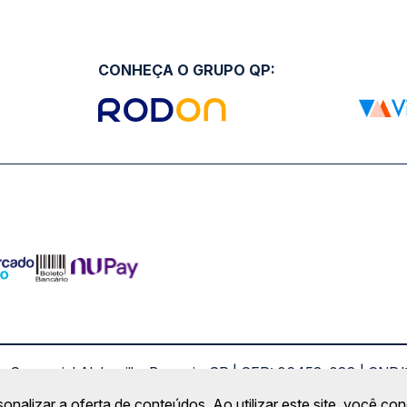
CONHEÇA O GRUPO QP:
ro Comercial Alphaville, Barueri - SP | CEP: 06453-038 | C
Copyright 2026 © QueroPassagem.com.br
sonalizar a oferta de conteúdos. Ao utilizar este site, você c