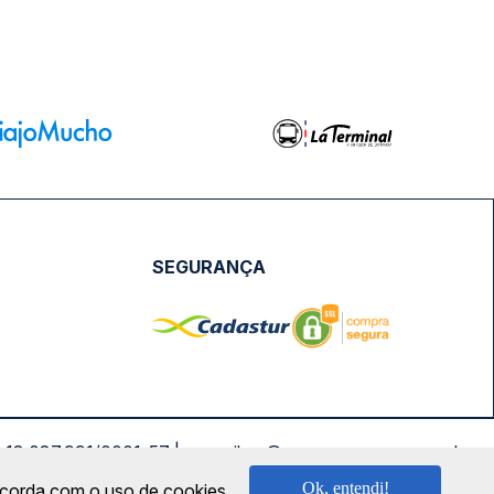
SEGURANÇA
NPJ: 18.087.991/0001-57 | saconibus@queropassagem.com.br
Ok, entendi!
oncorda com o uso de cookies.