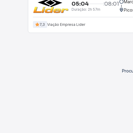
Marc
05:04
08:01
Duração:
2h 57m
Pico
7,3
Viação Empresa Lider
Procu