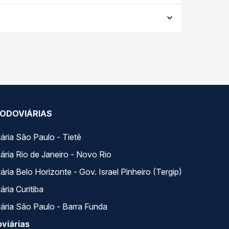
 viagem, a empresa, o tipo de poltrona e a
elhor oferta para o seu roteiro.
a. Na Quero Passagem você compara todas as opções
ODOVIÁRIAS
ária São Paulo - Tietê
ária Rio de Janeiro - Novo Rio
ria Belo Horizonte - Gov. Israel Pinheiro (Tergip)
ria Curitiba
ária São Paulo - Barra Funda
viárias