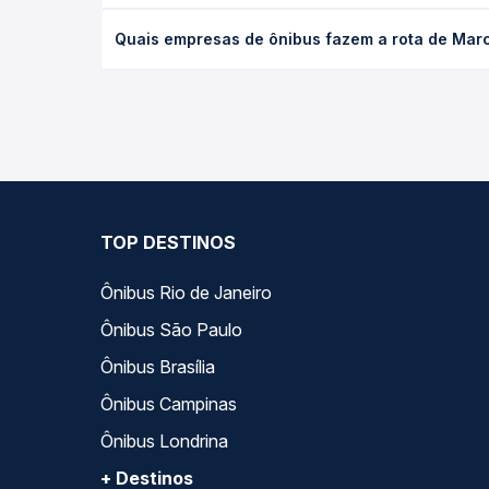
O preço da passagem de ônibus de Marcolândia, PI 
Quais empresas de ônibus fazem a rota de Marco
antecedência da compra. Na Quero Passagem você c
As viações Empresa Lider operam o trecho de Marc
— empresas, horários, tipos de serviço e preços —
TOP DESTINOS
Ônibus Rio de Janeiro
Ônibus São Paulo
Ônibus Brasília
Ônibus Campinas
Ônibus Londrina
+ Destinos