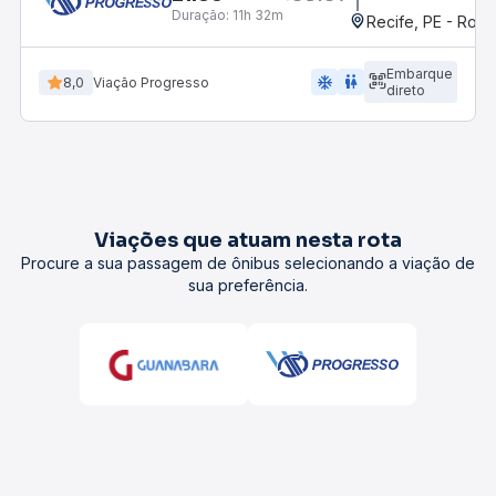
Duração:
11h 32m
Recife, PE - Rodo
Embarque
ac_unit
wc
8,0
Viação Progresso
direto
Viações que atuam nesta rota
Procure a sua passagem de ônibus selecionando a viação de
sua preferência.