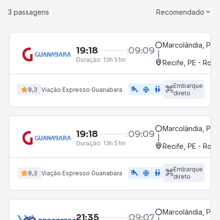
3 passagens
Recomendado
Marcolândia, PI
19:18
09:09
Duração:
13h 51m
Recife, PE - Rodo
Embarque
airline_seat_legroom_extra
ac_unit
WC
8,3
Viação Expresso Guanabara
direto
Marcolândia, PI
19:18
09:09
Duração:
13h 51m
Recife, PE - Rodo
Embarque
airline_seat_legroom_extra
ac_unit
wc
8,3
Viação Expresso Guanabara
direto
Marcolândia, PI
21:35
09:07