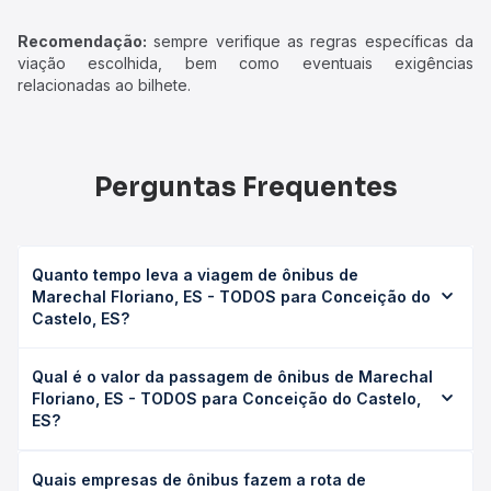
Recomendação:
sempre verifique as regras específicas da
viação escolhida, bem como eventuais exigências
relacionadas ao bilhete.
Perguntas Frequentes
Quanto tempo leva a viagem de ônibus de
Marechal Floriano, ES - TODOS para Conceição do
Castelo, ES?
A viagem de ônibus de Marechal Floriano, ES - TODOS
Qual é o valor da passagem de ônibus de Marechal
para Conceição do Castelo, ES leva em média 2h,
Floriano, ES - TODOS para Conceição do Castelo,
podendo variar conforme a viação, o tipo de serviço
ES?
(convencional, executivo ou leito) e as condições de
tráfego. Na Quero Passagem você consulta os horários
O preço da passagem de ônibus de Marechal Floriano, ES
disponíveis e vê a duração exata de cada opção na data
Quais empresas de ônibus fazem a rota de
- TODOS para Conceição do Castelo, ES custa em média
desejada.