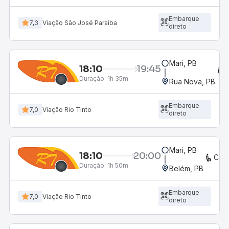
Embarque
7,3
Viação São José Paraíba
direto
Mari, PB
18:10
19:45
Duração:
1h 35m
Rua Nova, PB
Embarque
7,0
Viação Rio Tinto
direto
Mari, PB
18:10
20:00
CON
Duração:
1h 50m
Belém, PB
Embarque
7,0
Viação Rio Tinto
direto