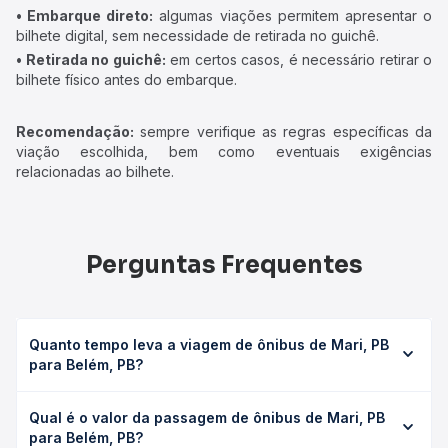
• Embarque direto:
algumas viações permitem apresentar o
bilhete digital, sem necessidade de retirada no guichê.
• Retirada no guichê:
em certos casos, é necessário retirar o
bilhete físico antes do embarque.
Recomendação:
sempre verifique as regras específicas da
viação escolhida, bem como eventuais exigências
relacionadas ao bilhete.
Perguntas Frequentes
Quanto tempo leva a viagem de ônibus de Mari, PB
para Belém, PB?
A viagem de ônibus de Mari, PB para Belém, PB leva em
Qual é o valor da passagem de ônibus de Mari, PB
média 1h 21min, podendo variar conforme a viação, o tipo
para Belém, PB?
de serviço (convencional, executivo ou leito) e as