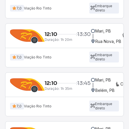
Embarque
7,0
Viação Rio Tinto
direto
Mari, PB
12:10
13:30
Duração:
1h 20m
Rua Nova, PB
Embarque
7,0
Viação Rio Tinto
direto
Mari, PB
12:10
13:45
CON
Duração:
1h 35m
Belém, PB
Embarque
7,0
Viação Rio Tinto
direto
Mari, PB