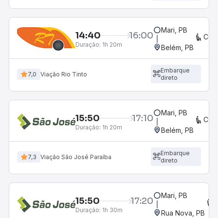
Mari, PB
14:40
16:00
CON
Duração:
1h 20m
Belém, PB
Embarque
7,0
Viação Rio Tinto
direto
Mari, PB
15:50
17:10
CON
Duração:
1h 20m
Belém, PB
Embarque
7,3
Viação São José Paraíba
direto
Mari, PB
15:50
17:20
Duração:
1h 30m
Rua Nova, PB