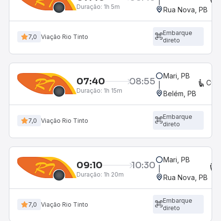
Duração:
1h 5m
Rua Nova, PB
Embarque
7,0
Viação Rio Tinto
direto
Mari, PB
07:40
08:55
CON
Duração:
1h 15m
Belém, PB
Embarque
7,0
Viação Rio Tinto
direto
Mari, PB
09:10
10:30
Duração:
1h 20m
Rua Nova, PB
Embarque
7,0
Viação Rio Tinto
direto