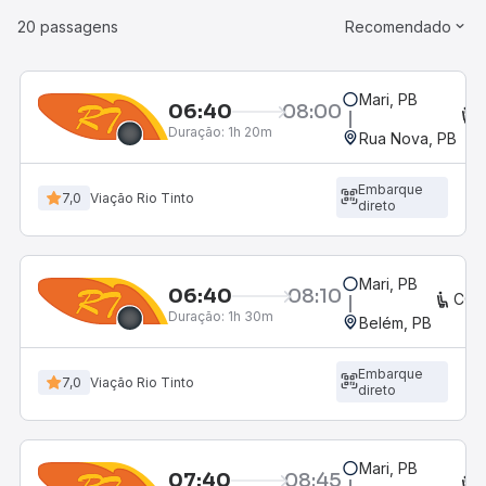
20 passagens
Recomendado
Mari, PB
06:40
08:00
Duração:
1h 20m
Rua Nova, PB
Embarque
7,0
Viação Rio Tinto
direto
Mari, PB
06:40
08:10
CON
Duração:
1h 30m
Belém, PB
Embarque
7,0
Viação Rio Tinto
direto
Mari, PB
07:40
08:45