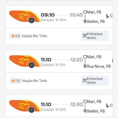
Mari, PB
09:10
10:45
CON
Duração:
1h 35m
Belém, PB
Embarque
7,0
Viação Rio Tinto
direto
Mari, PB
11:10
12:20
Duração:
1h 10m
Rua Nova, PB
Embarque
7,0
Viação Rio Tinto
direto
Mari, PB
11:10
12:30
CON
Duração:
1h 20m
Belém, PB