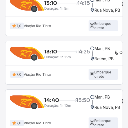
13:10
14:15
Duração:
1h 5m
Rua Nova, PB
Embarque
7,0
Viação Rio Tinto
direto
Mari, PB
13:10
14:25
CON
Duração:
1h 15m
Belém, PB
Embarque
7,0
Viação Rio Tinto
direto
Mari, PB
14:40
15:50
Duração:
1h 10m
Rua Nova, PB
Embarque
7,0
Viação Rio Tinto
direto