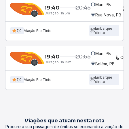
Mari, PB
19:40
20:45
Duração:
1h 5m
Rua Nova, PB
Embarque
7,0
Viação Rio Tinto
direto
Mari, PB
19:40
20:55
CON
Duração:
1h 15m
Belém, PB
Embarque
7,0
Viação Rio Tinto
direto
Viações que atuam nesta rota
Procure a sua passagem de ônibus selecionando a viação de