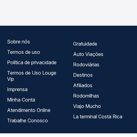
de Mari, PB para João Pessoa, PB - Severino Camelo,
em tempo real e garante a melhor oferta para o seu
com horários variados ao longo do dia. Na Quero
roteiro.
Passagem você compara todas as opções — empresas,
horários, tipos de serviço e preços — em um só lugar e
escolhe a que melhor se encaixa na sua viagem.
Sobre nós
Gratuidade
Termos de uso
Auto Viações
Política de privacidade
Rodoviárias
Termos de Uso Louge
Destinos
Vip
Afiliados
Imprensa
Rodomilhas
Minha Conta
Viajo Mucho
Atendimento Online
La terminal Costa Rica
Trabalhe Conosco