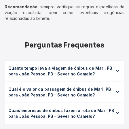
Recomendação:
sempre verifique as regras específicas da
viação escolhida, bem como eventuais exigências
relacionadas ao bilhete.
Perguntas Frequentes
Quanto tempo leva a viagem de ônibus de Mari, PB
para João Pessoa, PB - Severino Camelo?
A viagem de ônibus de Mari, PB para João Pessoa, PB -
Qual é o valor da passagem de ônibus de Mari, PB
Severino Camelo leva em média 2h 24min, podendo variar
para João Pessoa, PB - Severino Camelo?
conforme a viação, o tipo de serviço (convencional,
executivo ou leito) e as condições de tráfego. Na Quero
O preço da passagem de ônibus de Mari, PB para João
Passagem você consulta os horários disponíveis e vê a
Quais empresas de ônibus fazem a rota de Mari, PB
Pessoa, PB - Severino Camelo custa em média R$ 23,27 e
duração exata de cada opção na data desejada.
para João Pessoa, PB - Severino Camelo?
varia conforme a data da viagem, a empresa, o tipo de
poltrona e a antecedência da compra. Na Quero
As viações Rio Tinto, São José Paraíba operam o trecho
Passagem você compara os preços de todas as viações