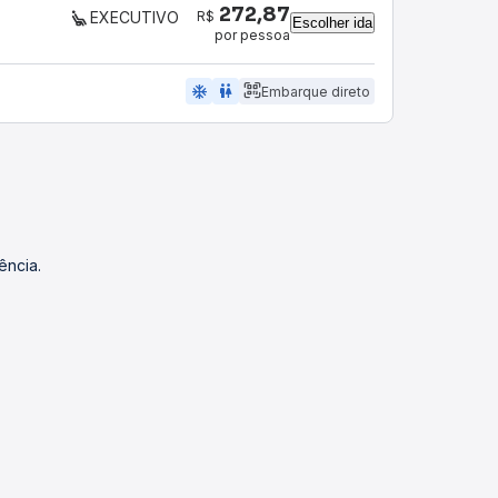
272,87
R$
EXECUTIVO
Escolher ida
por pessoa
ac_unit
wc
Embarque direto
ência.