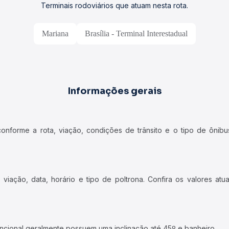
Terminais rodoviários que atuam nesta rota.
Mariana
Brasília - Terminal Interestadual
Informações gerais
forme a rota, viação, condições de trânsito e o tipo de ônibus
iação, data, horário e tipo de poltrona. Confira os valores at
ncional geralmente possuem uma inclinação até 45º e banheiro.