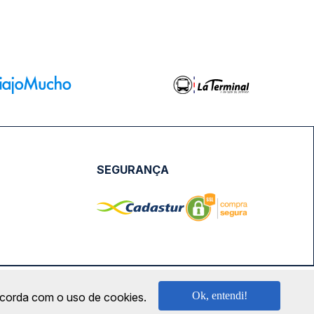
SEGURANÇA
NPJ: 18.087.991/0001-57 | saconibus@queropassagem.com.br
Ok, entendi!
oncorda com o uso de cookies.