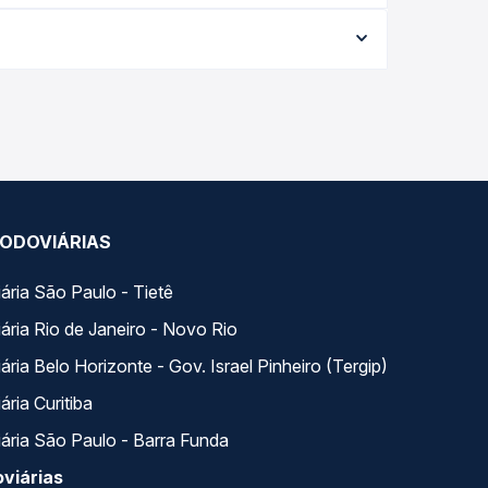
varia conforme a data da viagem, a empresa, o tipo
al e garante a melhor oferta para o seu roteiro.
ariados ao longo do dia. Na Quero Passagem você
se encaixa na sua viagem.
ODOVIÁRIAS
ária São Paulo - Tietê
ária Rio de Janeiro - Novo Rio
ria Belo Horizonte - Gov. Israel Pinheiro (Tergip)
ria Curitiba
ária São Paulo - Barra Funda
viárias