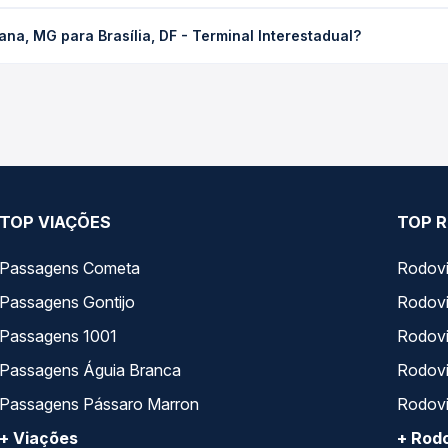
 Brasília, DF - Terminal Interestadual custa em média R$ 272,87 e 
na, MG para Brasília, DF - Terminal Interestadual?
 Passagem você compara os preços de todas as viações em tempo re
na, MG para Brasília, DF - Terminal Interestadual, com horários v
pos de serviço e preços — em um só lugar e escolhe a que melhor 
TOP VIAÇÕES
TOP R
Passagens Cometa
Rodovi
Passagens Gontijo
Rodovi
Passagens 1001
Rodoviá
Passagens Águia Branca
Rodoviá
Passagens Pássaro Marron
Rodovi
+ Viações
+ Rodo