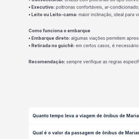
• Executivo:
poltronas confortáveis, ar-condicionado,
• Leito ou Leito-cama:
maior inclinação, ideal para 
Como funciona o embarque
• Embarque direto:
algumas viações permitem apresen
• Retirada no guichê:
em certos casos, é necessário r
Recomendação:
sempre verifique as regras específ
Quanto tempo leva a viagem de ônibus de Marian
A viagem de ônibus de Mariana, MG para Brasília, D
Qual é o valor da passagem de ônibus de Mariana
executivo ou leito) e as condições de tráfego. Na