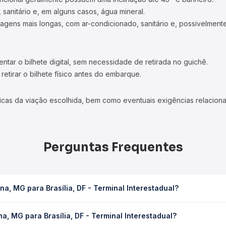
 sanitário e, em alguns casos, água mineral.
viagens mais longas, com ar-condicionado, sanitário e, possivelmente
tar o bilhete digital, sem necessidade de retirada no guichê.
etirar o bilhete físico antes do embarque.
icas da viação escolhida, bem como eventuais exigências relaciona
Perguntas Frequentes
a, MG para Brasília, DF - Terminal Interestadual?
F - Terminal Interestadual leva em média 14h, podendo variar confo
, MG para Brasília, DF - Terminal Interestadual?
 Quero Passagem você consulta os horários disponíveis e vê a dur