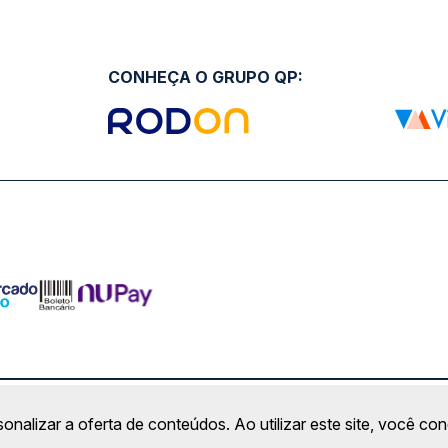
CONHEÇA O GRUPO QP:
ro Comercial Alphaville, Barueri - SP | CEP: 06453-038 | C
sonalizar a oferta de conteúdos. Ao utilizar este site, você c
Copyright 2026 © QueroPassagem.com.br