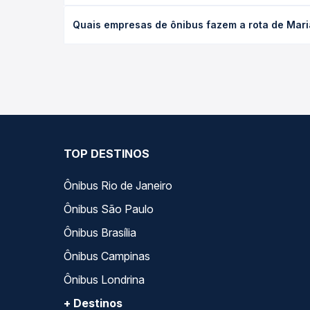
O preço da passagem de ônibus de Mariana, MG para
Quais empresas de ônibus fazem a rota de Maria
de poltrona e a antecedência da compra. Na Quero
As viações Pássaro Verde operam o trecho de Maria
compara todas as opções — empresas, horários, ti
TOP DESTINOS
Ônibus Rio de Janeiro
Ônibus São Paulo
Ônibus Brasília
Ônibus Campinas
Ônibus Londrina
+ Destinos