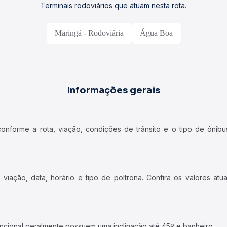
Terminais rodoviários que atuam nesta rota.
Maringá - Rodoviária
Água Boa
Informações gerais
forme a rota, viação, condições de trânsito e o tipo de ônibus
iação, data, horário e tipo de poltrona. Confira os valores at
ncional geralmente possuem uma inclinação até 45º e banheiro.