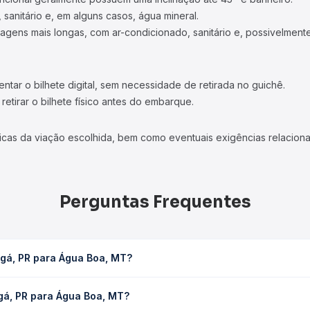
 sanitário e, em alguns casos, água mineral.
viagens mais longas, com ar-condicionado, sanitário e, possivelmente
tar o bilhete digital, sem necessidade de retirada no guichê.
etirar o bilhete físico antes do embarque.
icas da viação escolhida, bem como eventuais exigências relaciona
Perguntas Frequentes
ngá, PR para Água Boa, MT?
MT leva em média 23h 45min, podendo variar conforme a viação, o t
gá, PR para Água Boa, MT?
ê consulta os horários disponíveis e vê a duração exata de cada 