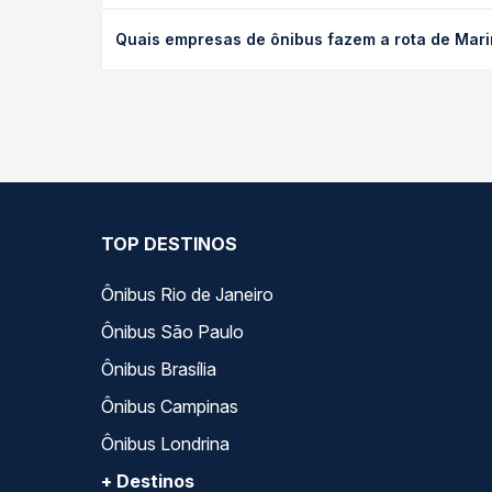
O preço da passagem de ônibus de Maringá, PR par
Quais empresas de ônibus fazem a rota de Mari
antecedência da compra. Na Quero Passagem você c
As viações Lopes Sul operam o trecho de Maringá
empresas, horários, tipos de serviço e preços — e
TOP DESTINOS
Ônibus Rio de Janeiro
Ônibus São Paulo
Ônibus Brasília
Ônibus Campinas
Ônibus Londrina
+ Destinos