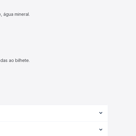
, água mineral.
das ao bilhete.
ipo de serviço (convencional, executivo ou leito)
opção na data desejada.