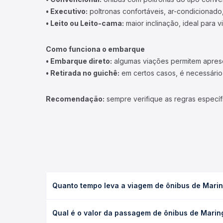
• Executivo:
poltronas confortáveis, ar-condicionado,
• Leito ou Leito-cama:
maior inclinação, ideal para 
Como funciona o embarque
• Embarque direto:
algumas viações permitem apresen
• Retirada no guichê:
em certos casos, é necessário r
Recomendação:
sempre verifique as regras específ
Quanto tempo leva a viagem de ônibus de Mari
A viagem de ônibus de Maringá, PR para Água Boa, 
Qual é o valor da passagem de ônibus de Marin
e as condições de tráfego. Na Quero Passagem voc