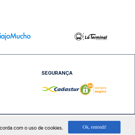
SEGURANÇA
NPJ: 18.087.991/0001-57 | saconibus@queropassagem.com.br
Ok, entendi!
oncorda com o uso de cookies.