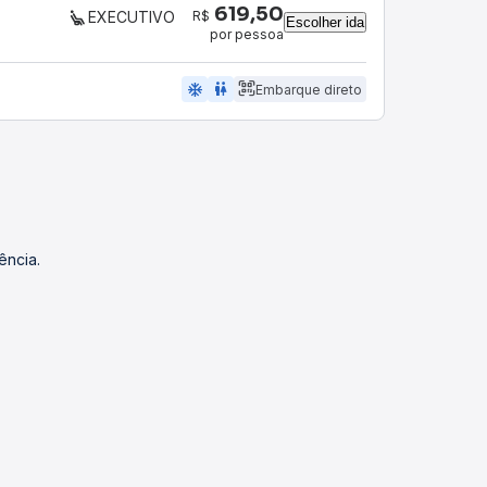
619,50
R$
EXECUTIVO
Escolher ida
por pessoa
ac_unit
wc
Embarque direto
ência.