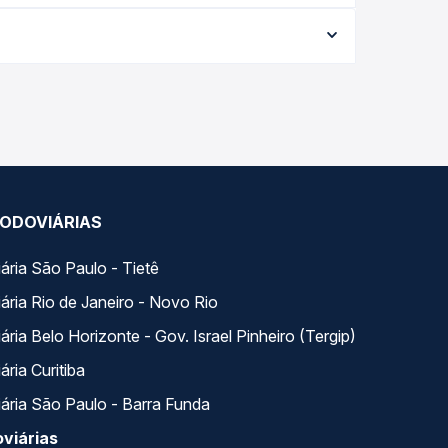
da viagem, a empresa, o tipo de poltrona e a
elhor oferta para o seu roteiro.
Na Quero Passagem você compara todas as opções —
ODOVIÁRIAS
ária São Paulo - Tietê
ária Rio de Janeiro - Novo Rio
ria Belo Horizonte - Gov. Israel Pinheiro (Tergip)
ria Curitiba
ária São Paulo - Barra Funda
viárias