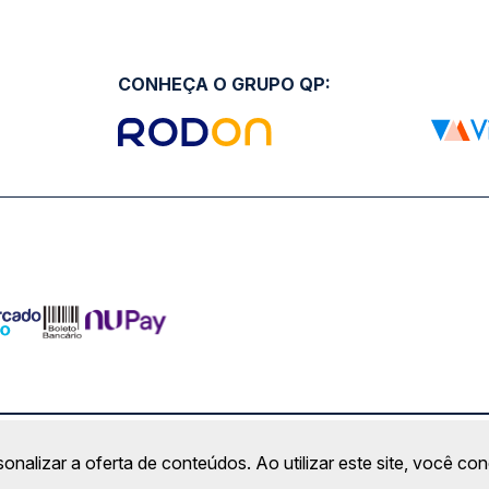
CONHEÇA O GRUPO QP:
ro Comercial Alphaville, Barueri - SP | CEP: 06453-038 | C
sonalizar a oferta de conteúdos. Ao utilizar este site, você c
Copyright 2026 © QueroPassagem.com.br