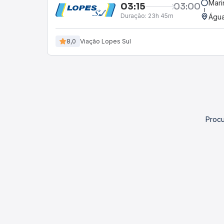
Mari
03:15
03:00
Duração:
23h 45m
Águ
8,0
Viação Lopes Sul
Procu