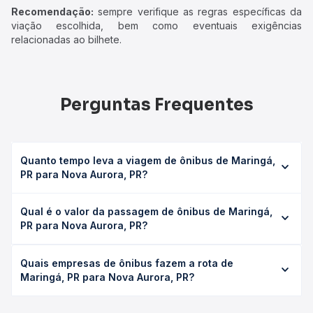
Recomendação:
sempre verifique as regras específicas da
viação escolhida, bem como eventuais exigências
relacionadas ao bilhete.
Perguntas Frequentes
Quanto tempo leva a viagem de ônibus de Maringá,
PR para Nova Aurora, PR?
A viagem de ônibus de Maringá, PR para Nova Aurora, PR
Qual é o valor da passagem de ônibus de Maringá,
leva em média 4h 35min, podendo variar conforme a
PR para Nova Aurora, PR?
viação, o tipo de serviço (convencional, executivo ou
leito) e as condições de tráfego. Na Quero Passagem
O preço da passagem de ônibus de Maringá, PR para
você consulta os horários disponíveis e vê a duração
Quais empresas de ônibus fazem a rota de
Nova Aurora, PR custa em média R$ 104,58 e varia
exata de cada opção na data desejada.
Maringá, PR para Nova Aurora, PR?
conforme a data da viagem, a empresa, o tipo de poltrona
e a antecedência da compra. Na Quero Passagem você
As viações Expresso Nordeste operam o trecho de
compara os preços de todas as viações em tempo real e