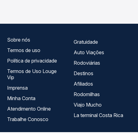
Maringá, PR para Nova Aurora, PR, com horários variados
garante a melhor oferta para o seu roteiro.
ao longo do dia. Na Quero Passagem você compara todas
as opções — empresas, horários, tipos de serviço e
preços — em um só lugar e escolhe a que melhor se
encaixa na sua viagem.
Sobre nós
Gratuidade
Termos de uso
Auto Viações
Política de privacidade
Rodoviárias
Termos de Uso Louge
Destinos
Vip
Afiliados
Imprensa
Rodomilhas
Minha Conta
Viajo Mucho
Atendimento Online
La terminal Costa Rica
Trabalhe Conosco