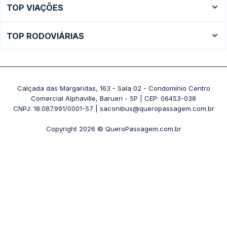
TOP VIAÇÕES
Ônibus São Paulo
Passagens Cometa
Ônibus Brasília
TOP RODOVIÁRIAS
Passagens Gontijo
Ônibus Campinas
Rodoviária São Paulo - Tietê
Passagens 1001
Ônibus Londrina
Rodoviária Rio de Janeiro - Novo Rio
Passagens Águia Branca
+ Destinos
Rodoviária Belo Horizonte - Gov. Israel Pinheiro (Tergip)
Calçada das Margaridas, 163 - Sala 02 - Condomínio Centro
Passagens Pássaro Marron
Comercial Alphaville, Barueri - SP | CEP: 06453-038
Rodoviária Curitiba
+ Viações
CNPJ: 18.087.991/0001-57 | saconibus@queropassagem.com.br
Rodoviária São Paulo - Barra Funda
Copyright 2026 © QueroPassagem.com.br
+ Rodoviárias