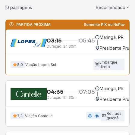
10 passagens
Recomendado
PARTIDA PRÓXIMA
Somente PIX ou NuPay
Maringá, PR
03:15
05:45
Duração:
2h 30m
Presidente Prude
Embarque
8,0
Viação Lopes Sul
direto
Maringá, PR
04:35
07:05
Duração:
2h 30m
Presidente Prude
Retirada
ac_unit
wc
7,3
Viação Cantelle
guichê