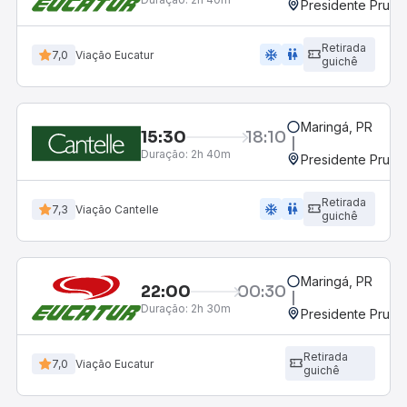
Presidente Prude
Retirada
ac_unit
wc
7,0
Viação Eucatur
guichê
Maringá, PR
15:30
18:10
Duração:
2h 40m
Presidente Prude
Retirada
ac_unit
wc
7,3
Viação Cantelle
guichê
Maringá, PR
22:00
00:30
Duração:
2h 30m
Presidente Prude
Retirada
7,0
Viação Eucatur
guichê