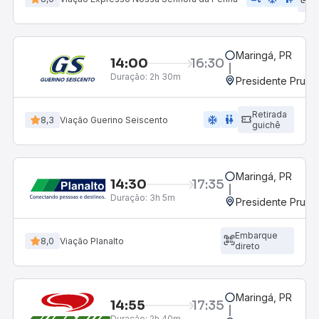
d
Maringá, PR
14:00
16:30
Duração:
2h 30m
Presidente Prude
Retirada
ac_unit
wc
8,3
Viação Guerino Seiscento
guichê
Maringá, PR
14:30
17:35
Duração:
3h 5m
Presidente Prude
Embarque
8,0
Viação Planalto
direto
Maringá, PR
14:55
17:35
Duração:
2h 40m