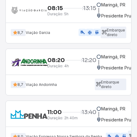
Maringá, PR
08:15
13:15
Duração:
5h
Presidente Prude
Embarque
airline_seat_legroom_extra
ac_unit
WC
8,7
Viação Garcia
direto
Maringá, PR
08:20
12:20
Duração:
4h
Presidente Prude
Embarque
8,7
Viação Andorinha
direto
Maringá, PR
11:00
13:40
Duração:
2h 40m
Presidente Prude
E
airline_seat_legroom_extra
ac_unit
WC
8,0
Viação Expresso Nossa Senhora da Penha