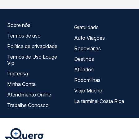
serviço e preços — em um só lugar e escolhe a que
melhor se encaixa na sua viagem.
Sobre nós
Gratuidade
Termos de uso
Auto Viações
Política de privacidade
Rodoviárias
Termos de Uso Louge
Destinos
Vip
Afiliados
Imprensa
Rodomilhas
Minha Conta
Viajo Mucho
Atendimento Online
La terminal Costa Rica
Trabalhe Conosco