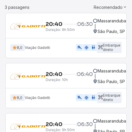
3 passagens
Recomendado
Massaranduba, S
20:40
06:30
Duração:
9h 50m
São Paulo, SP - R
Embarque
airline_seat_legroom_extra
ac_unit
wc
8,0
Viação Gadotti
direto
Massaranduba, S
20:40
06:40
Duração:
10h
São Paulo, SP - R
Embarque
airline_seat_legroom_extra
ac_unit
wc
8,0
Viação Gadotti
direto
Massaranduba, S
20:40
06:30
Duração:
9h 50m
São Paulo, SP - R