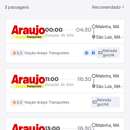
3 passagens
Recomendado
Matinha, MA
00:00
04:30
Duração:
4h 30m
São Luís, MA - Ro
Retirada
ac_unit
wc
3,3
Viação Araújo Transportes
guichê
Matinha, MA
11:00
16:30
Duração:
5h 30m
São Luís, MA - Ro
Retirada
3,3
Viação Araújo Transportes
guichê
Matinha, MA
13:00
18:30