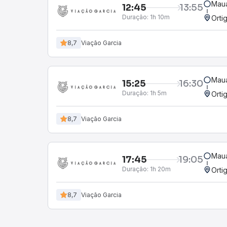
Mauá
12:45
13:55
Duração:
1h 10m
Orti
8,7
Viação Garcia
Mauá
15:25
16:30
Duração:
1h 5m
Orti
8,7
Viação Garcia
Mauá
17:45
19:05
Duração:
1h 20m
Orti
8,7
Viação Garcia