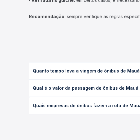
• Retirada no guichê:
em certos casos, é necessário r
Recomendação:
sempre verifique as regras específ
Quanto tempo leva a viagem de ônibus de Mauá d
A viagem de ônibus de Mauá da Serra, PR - Rodoviár
Qual é o valor da passagem de ônibus de Mauá d
executivo ou leito) e as condições de tráfego. Na
O preço da passagem de ônibus de Mauá da Serra, P
Quais empresas de ônibus fazem a rota de Mauá 
poltrona e a antecedência da compra. Na Quero Pa
As viações Garcia operam o trecho de Mauá da Serr
todas as opções — empresas, horários, tipos de se