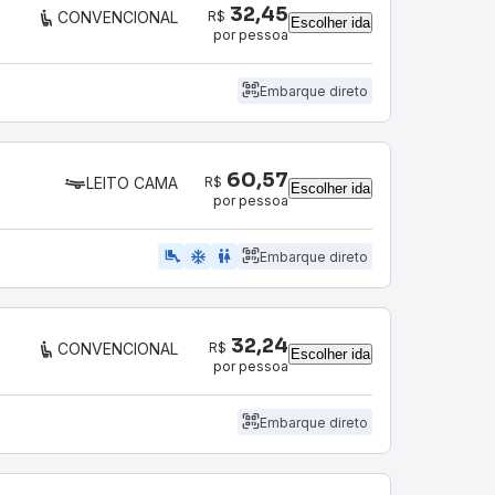
32,45
R$
CONVENCIONAL
Escolher ida
por pessoa
Embarque direto
60,57
R$
LEITO CAMA
Escolher ida
por pessoa
airline_seat_legroom_extra
ac_unit
wc
Embarque direto
32,24
R$
CONVENCIONAL
Escolher ida
por pessoa
Embarque direto