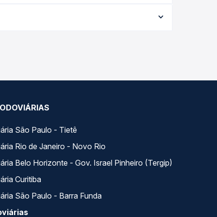
conforme a data da viagem, a empresa, o tipo de
e garante a melhor oferta para o seu roteiro.
ongo do dia. Na Quero Passagem você compara todas
ua viagem.
ODOVIÁRIAS
ária São Paulo - Tietê
ária Rio de Janeiro - Novo Rio
ria Belo Horizonte - Gov. Israel Pinheiro (Tergip)
ria Curitiba
ária São Paulo - Barra Funda
viárias