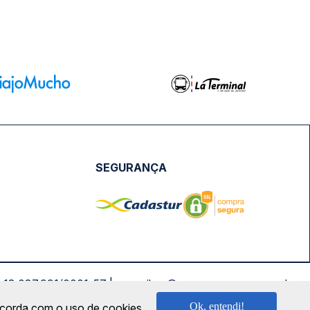
SEGURANÇA
NPJ: 18.087.991/0001-57 | saconibus@queropassagem.com.br
Ok, entendi!
oncorda com o uso de cookies.