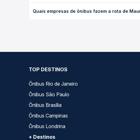
O preço da passagem de ônibus de Maurilândia, GO 
Quais empresas de ônibus fazem a rota de Mauri
poltrona e a antecedência da compra. Na Quero Pa
As viações Estrela operam o trecho de Maurilândia
as opções — empresas, horários, tipos de serviço 
TOP DESTINOS
Ônibus Rio de Janeiro
Ônibus São Paulo
Ônibus Brasília
Ônibus Campinas
Ônibus Londrina
+ Destinos