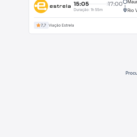
Maur
15:05
17:00
Duração:
1h 55m
Rio 
7,7
Viação Estrela
Procu