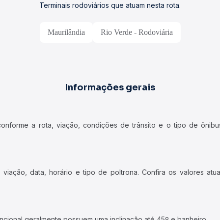
Terminais rodoviários que atuam nesta rota.
Maurilândia
Rio Verde - Rodoviária
Informações gerais
forme a rota, viação, condições de trânsito e o tipo de ônibus
iação, data, horário e tipo de poltrona. Confira os valores at
ncional geralmente possuem uma inclinação até 45º e banheiro.