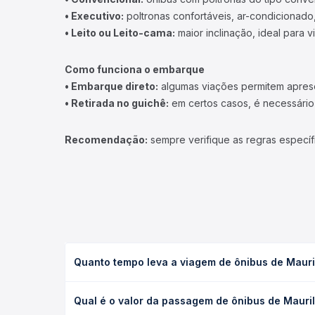
• Executivo:
poltronas confortáveis, ar-condicionado,
• Leito ou Leito-cama:
maior inclinação, ideal para 
Como funciona o embarque
• Embarque direto:
algumas viações permitem apresen
• Retirada no guichê:
em certos casos, é necessário r
Recomendação:
sempre verifique as regras específ
Quanto tempo leva a viagem de ônibus de Mauril
A viagem de ônibus de Maurilândia, GO para Rio Ver
Qual é o valor da passagem de ônibus de Mauril
executivo ou leito) e as condições de tráfego. Na