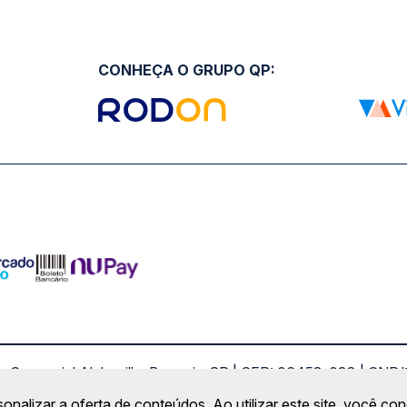
CONHEÇA O GRUPO QP:
ro Comercial Alphaville, Barueri - SP | CEP: 06453-038 | C
Copyright 2026 © QueroPassagem.com.br
sonalizar a oferta de conteúdos. Ao utilizar este site, você c