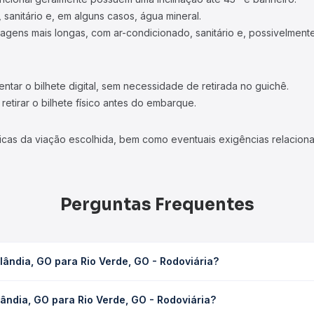
 sanitário e, em alguns casos, água mineral.
viagens mais longas, com ar-condicionado, sanitário e, possivelmente
tar o bilhete digital, sem necessidade de retirada no guichê.
etirar o bilhete físico antes do embarque.
icas da viação escolhida, bem como eventuais exigências relaciona
Perguntas Frequentes
ândia, GO para Rio Verde, GO - Rodoviária?
de, GO - Rodoviária leva em média 1h 51min, podendo variar confor
ândia, GO para Rio Verde, GO - Rodoviária?
 Quero Passagem você consulta os horários disponíveis e vê a dur