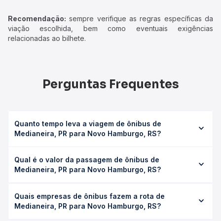
Recomendação:
sempre verifique as regras específicas da
viação escolhida, bem como eventuais exigências
relacionadas ao bilhete.
Perguntas Frequentes
Quanto tempo leva a viagem de ônibus de
Medianeira, PR para Novo Hamburgo, RS?
A viagem de ônibus de Medianeira, PR para Novo
Qual é o valor da passagem de ônibus de
Hamburgo, RS leva em média 18h 31min, podendo variar
Medianeira, PR para Novo Hamburgo, RS?
conforme a viação, o tipo de serviço (convencional,
executivo ou leito) e as condições de tráfego. Na Quero
O preço da passagem de ônibus de Medianeira, PR para
Passagem você consulta os horários disponíveis e vê a
Quais empresas de ônibus fazem a rota de
Novo Hamburgo, RS custa em média R$ 406,21 e varia
duração exata de cada opção na data desejada.
Medianeira, PR para Novo Hamburgo, RS?
conforme a data da viagem, a empresa, o tipo de poltrona
e a antecedência da compra. Na Quero Passagem você