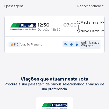
1 passagens
Recomendado
Medianeira, PR
12:30
07:00
Duração:
18h 30m
Novo Hamburgo,
Embarque
airline_seat_legroom_extra
ac_unit
WC
8,0
Viação Planalto
direto
Viações que atuam nesta rota
Procure a sua passagem de ônibus selecionando a viação de
sua preferência.