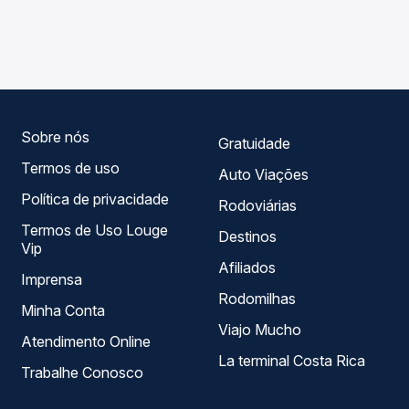
As viações Planalto operam o trecho de Medianeira, PR
compara os preços de todas as viações em tempo real e
para Novo Hamburgo, RS, com horários variados ao longo
garante a melhor oferta para o seu roteiro.
do dia. Na Quero Passagem você compara todas as
opções — empresas, horários, tipos de serviço e preços
— em um só lugar e escolhe a que melhor se encaixa na
sua viagem.
Sobre nós
Gratuidade
Termos de uso
Auto Viações
Política de privacidade
Rodoviárias
Termos de Uso Louge
Destinos
Vip
Afiliados
Imprensa
Rodomilhas
Minha Conta
Viajo Mucho
Atendimento Online
La terminal Costa Rica
Trabalhe Conosco