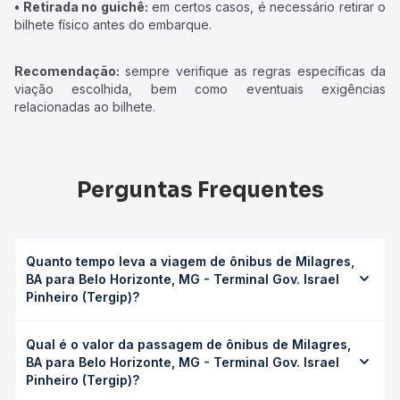
• Retirada no guichê:
em certos casos, é necessário retirar o
bilhete físico antes do embarque.
Recomendação:
sempre verifique as regras específicas da
viação escolhida, bem como eventuais exigências
relacionadas ao bilhete.
Perguntas Frequentes
Quanto tempo leva a viagem de ônibus de Milagres,
BA para Belo Horizonte, MG - Terminal Gov. Israel
Pinheiro (Tergip)?
A viagem de ônibus de Milagres, BA para Belo Horizonte,
Qual é o valor da passagem de ônibus de Milagres,
MG - Terminal Gov. Israel Pinheiro (Tergip) leva em média
BA para Belo Horizonte, MG - Terminal Gov. Israel
23h 7min, podendo variar conforme a viação, o tipo de
Pinheiro (Tergip)?
serviço (convencional, executivo ou leito) e as condições