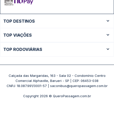
TOP DESTINOS
Ônibus Rio de Janeiro
TOP VIAÇÕES
Ônibus São Paulo
Passagens Cometa
Ônibus Brasília
TOP RODOVIÁRIAS
Passagens Gontijo
Ônibus Campinas
Rodoviária São Paulo - Tietê
Passagens 1001
Ônibus Londrina
Rodoviária Rio de Janeiro - Novo Rio
Passagens Águia Branca
+ Destinos
Rodoviária Belo Horizonte - Gov. Israel Pinheiro (Tergip)
Calçada das Margaridas, 163 - Sala 02 - Condomínio Centro
Passagens Pássaro Marron
Comercial Alphaville, Barueri - SP | CEP: 06453-038
Rodoviária Curitiba
+ Viações
CNPJ: 18.087.991/0001-57 | saconibus@queropassagem.com.br
Rodoviária São Paulo - Barra Funda
Copyright 2026 © QueroPassagem.com.br
+ Rodoviárias