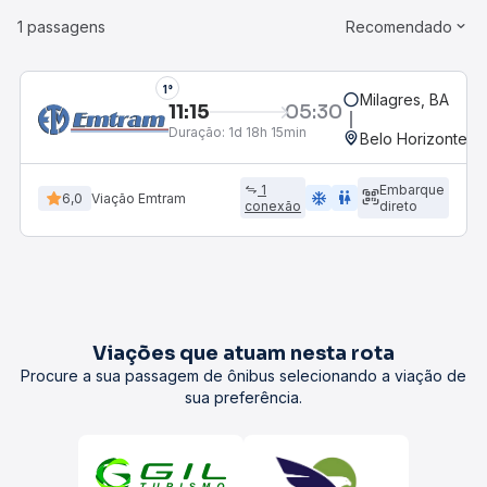
1 passagens
Recomendado
1°
Milagres, BA
11:15
05:30
Duração:
1d 18h 15min
Belo Horizonte, M
1
Embarque
ac_unit
wc
6,0
Viação Emtram
conexão
direto
Viações que atuam nesta rota
Procure a sua passagem de ônibus selecionando a viação de
sua preferência.