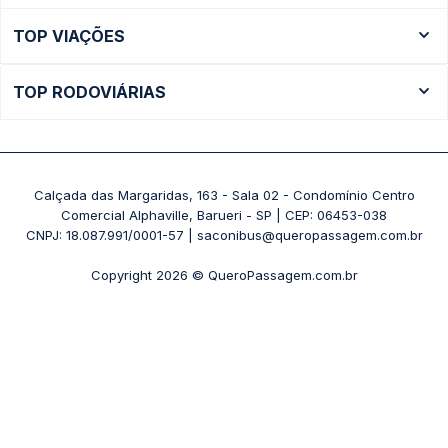
Ônibus Rio de Janeiro
TOP VIAÇÕES
Ônibus São Paulo
Passagens Cometa
Ônibus Brasília
TOP RODOVIÁRIAS
Passagens Gontijo
Ônibus Campinas
Rodoviária São Paulo - Tietê
Passagens 1001
Ônibus Londrina
Rodoviária Rio de Janeiro - Novo Rio
Passagens Águia Branca
+ Destinos
Rodoviária Belo Horizonte - Gov. Israel Pinheiro (Tergip)
Calçada das Margaridas, 163 - Sala 02 - Condomínio Centro
Passagens Pássaro Marron
Comercial Alphaville, Barueri - SP | CEP: 06453-038
Rodoviária Curitiba
+ Viações
CNPJ: 18.087.991/0001-57 | saconibus@queropassagem.com.br
Rodoviária São Paulo - Barra Funda
Copyright 2026 © QueroPassagem.com.br
+ Rodoviárias