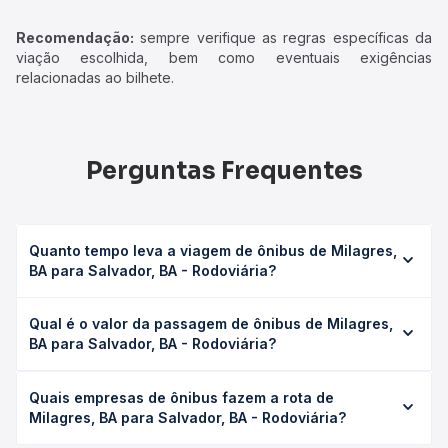
Recomendação:
sempre verifique as regras específicas da
viação escolhida, bem como eventuais exigências
relacionadas ao bilhete.
Perguntas Frequentes
Quanto tempo leva a viagem de ônibus de Milagres,
BA para Salvador, BA - Rodoviária?
A viagem de ônibus de Milagres, BA para Salvador, BA -
Qual é o valor da passagem de ônibus de Milagres,
Rodoviária leva em média 4h 11min, podendo variar
BA para Salvador, BA - Rodoviária?
conforme a viação, o tipo de serviço (convencional,
executivo ou leito) e as condições de tráfego. Na Quero
O preço da passagem de ônibus de Milagres, BA para
Passagem você consulta os horários disponíveis e vê a
Quais empresas de ônibus fazem a rota de
Salvador, BA - Rodoviária custa em média R$ 99,52 e varia
duração exata de cada opção na data desejada.
Milagres, BA para Salvador, BA - Rodoviária?
conforme a data da viagem, a empresa, o tipo de poltrona
e a antecedência da compra. Na Quero Passagem você