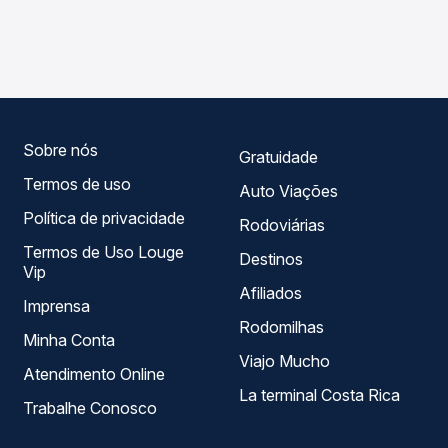
As viações Águia Branca operam o trecho de Milagres, BA
compara os preços de todas as viações em tempo real e
para Salvador, BA - Rodoviária, com horários variados ao
garante a melhor oferta para o seu roteiro.
longo do dia. Na Quero Passagem você compara todas as
opções — empresas, horários, tipos de serviço e preços
— em um só lugar e escolhe a que melhor se encaixa na
sua viagem.
Sobre nós
Gratuidade
Termos de uso
Auto Viações
Política de privacidade
Rodoviárias
Termos de Uso Louge
Destinos
Vip
Afiliados
Imprensa
Rodomilhas
Minha Conta
Viajo Mucho
Atendimento Online
La terminal Costa Rica
Trabalhe Conosco