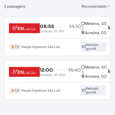
2 passagens
Recomendado
Mineiros, GO
08:55
14:10
C
Duração:
5h 15m
Acreúna, GO
Retirada
7,0
Viação Expresso São Luiz
guichê
Mineiros, GO
12:00
16:40
C
Duração:
4h 40m
Acreúna, GO
Retirada
7,0
Viação Expresso São Luiz
guichê