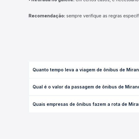
Recomendação:
sempre verifique as regras específ
Quanto tempo leva a viagem de ônibus de Mir
A viagem de ônibus de Miranda, MS - TODOS para A
Qual é o valor da passagem de ônibus de Mir
executivo ou leito) e as condições de tráfego. Na
O preço da passagem de ônibus de Miranda, MS - 
Quais empresas de ônibus fazem a rota de Mi
de poltrona e a antecedência da compra. Na Quero
As viações Andorinha, Expresso Mato Grosso do Su
Quero Passagem você compara todas as opções — em