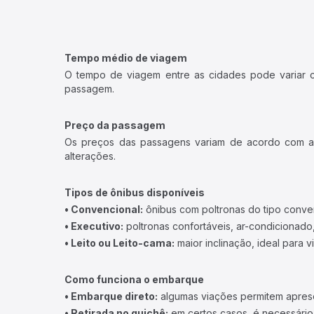
Tempo médio de viagem
O tempo de viagem entre as cidades pode variar con
passagem.
Preço da passagem
Os preços das passagens variam de acordo com a v
alterações.
Tipos de ônibus disponíveis
• Convencional:
ônibus com poltronas do tipo conve
• Executivo:
poltronas confortáveis, ar-condicionado,
• Leito ou Leito-cama:
maior inclinação, ideal para 
Como funciona o embarque
• Embarque direto:
algumas viações permitem apresen
• Retirada no guichê:
em certos casos, é necessário r