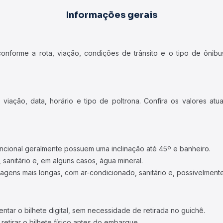
Informações gerais
forme a rota, viação, condições de trânsito e o tipo de ônibus
iação, data, horário e tipo de poltrona. Confira os valores at
ncional geralmente possuem uma inclinação até 45º e banheiro.
 sanitário e, em alguns casos, água mineral.
viagens mais longas, com ar-condicionado, sanitário e, possivelmente
tar o bilhete digital, sem necessidade de retirada no guichê.
etirar o bilhete físico antes do embarque.