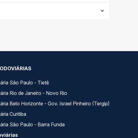
a da viagem, a empresa, o tipo de poltrona e a
elhor oferta para o seu roteiro.
ngo do dia. Na Quero Passagem você compara todas
ua viagem.
ODOVIÁRIAS
ária São Paulo - Tietê
ária Rio de Janeiro - Novo Rio
ria Belo Horizonte - Gov. Israel Pinheiro (Tergip)
ria Curitiba
ária São Paulo - Barra Funda
viárias