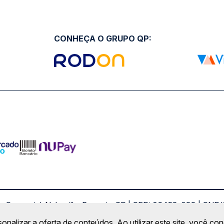
CONHEÇA O GRUPO QP:
ro Comercial Alphaville, Barueri - SP | CEP: 06453-038 | C
Copyright 2026 © QueroPassagem.com.br
sonalizar a oferta de conteúdos. Ao utilizar este site, você c