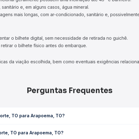
 sanitário e, em alguns casos, água mineral.
viagens mais longas, com ar-condicionado, sanitário e, possivelmente
tar o bilhete digital, sem necessidade de retirada no guichê.
etirar o bilhete físico antes do embarque.
icas da viação escolhida, bem como eventuais exigências relaciona
Perguntas Frequentes
norte, TO para Arapoema, TO?
a, TO leva em média 5h 30min, podendo variar conforme a viação, 
orte, TO para Arapoema, TO?
em você consulta os horários disponíveis e vê a duração exata de