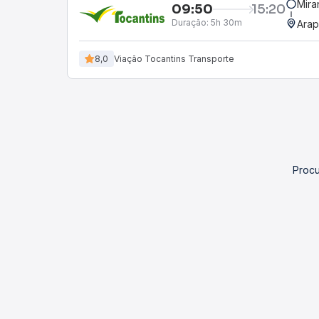
Mira
09:50
15:20
Duração:
5h 30m
Ara
8,0
Viação Tocantins Transporte
Procu