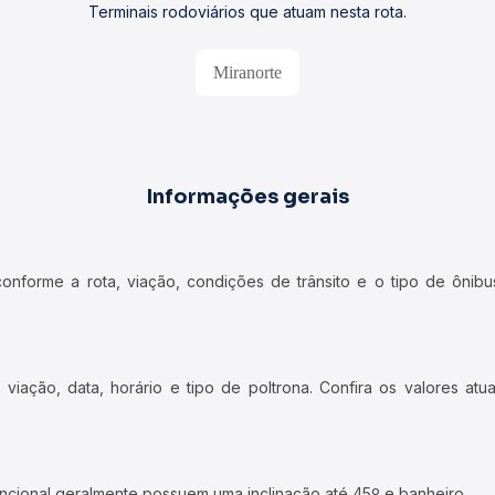
Terminais rodoviários que atuam nesta rota.
Miranorte
Informações gerais
forme a rota, viação, condições de trânsito e o tipo de ônibus
iação, data, horário e tipo de poltrona. Confira os valores at
ncional geralmente possuem uma inclinação até 45º e banheiro.