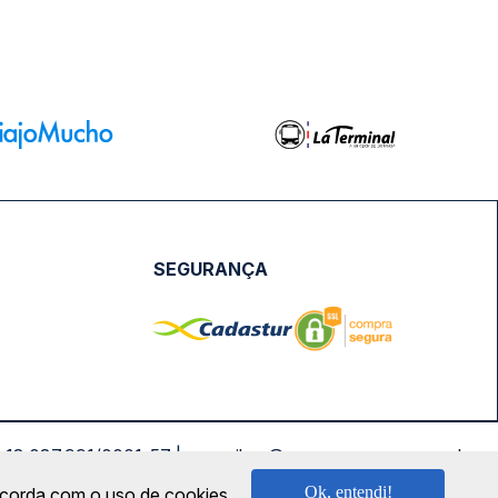
SEGURANÇA
NPJ: 18.087.991/0001-57 | saconibus@queropassagem.com.br
Ok, entendi!
oncorda com o uso de cookies.