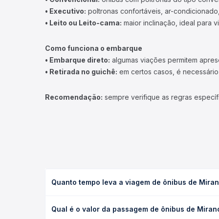
• Executivo:
poltronas confortáveis, ar-condicionado,
• Leito ou Leito-cama:
maior inclinação, ideal para 
Como funciona o embarque
• Embarque direto:
algumas viações permitem apresen
• Retirada no guichê:
em certos casos, é necessário r
Recomendação:
sempre verifique as regras específ
Quanto tempo leva a viagem de ônibus de Mira
A viagem de ônibus de Miranorte, TO para Arapoem
Qual é o valor da passagem de ônibus de Miran
leito) e as condições de tráfego. Na Quero Passag