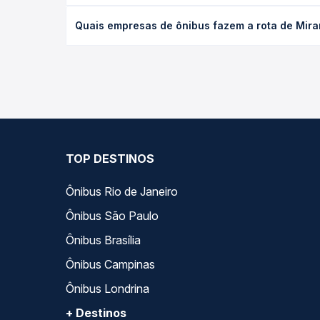
O preço da passagem de ônibus de Miranorte, TO p
Quais empresas de ônibus fazem a rota de Mir
antecedência da compra. Na Quero Passagem você c
As viações Tocantins Transporte operam o trecho 
as opções — empresas, horários, tipos de serviço 
TOP DESTINOS
Ônibus Rio de Janeiro
Ônibus São Paulo
Ônibus Brasília
Ônibus Campinas
Ônibus Londrina
+ Destinos