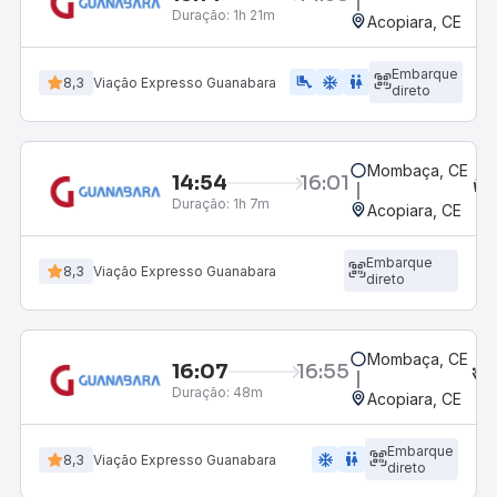
Duração:
1h 21m
Acopiara, CE
Embarque
airline_seat_legroom_extra
ac_unit
wc
8,3
Viação Expresso Guanabara
direto
Mombaça, CE
14:54
16:01
Duração:
1h 7m
Acopiara, CE
Embarque
8,3
Viação Expresso Guanabara
direto
Mombaça, CE
16:07
16:55
Duração:
48m
Acopiara, CE
Embarque
ac_unit
wc
8,3
Viação Expresso Guanabara
direto