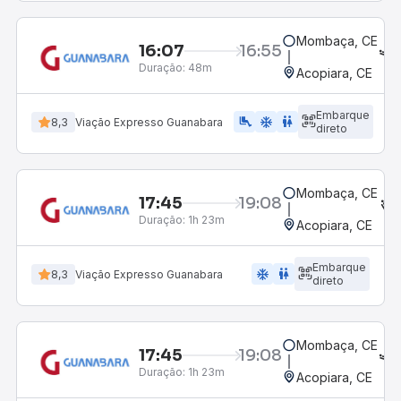
Mombaça, CE
16:07
16:55
Duração:
48m
Acopiara, CE
Embarque
airline_seat_legroom_extra
ac_unit
wc
8,3
Viação Expresso Guanabara
direto
Mombaça, CE
17:45
19:08
Duração:
1h 23m
Acopiara, CE
Embarque
ac_unit
wc
8,3
Viação Expresso Guanabara
direto
Mombaça, CE
17:45
19:08
Duração:
1h 23m
Acopiara, CE