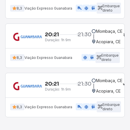
Embarque
airline_seat_legroom_extra
ac_unit
wc
8,3
Viação Expresso Guanabara
direto
Mombaça, CE
20:21
21:30
Duração:
1h 9m
Acopiara, CE
Embarque
ac_unit
wc
8,3
Viação Expresso Guanabara
direto
Mombaça, CE
20:21
21:30
Duração:
1h 9m
Acopiara, CE
Embarque
airline_seat_legroom_extra
ac_unit
wc
8,3
Viação Expresso Guanabara
direto