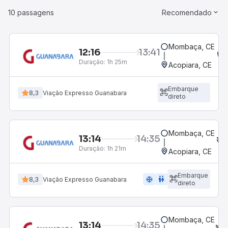
10 passagens
Recomendado
Mombaça, CE
12:16
13:41
Duração:
1h 25m
Acopiara, CE
Embarque
8,3
Viação Expresso Guanabara
direto
Mombaça, CE
13:14
14:35
Duração:
1h 21m
Acopiara, CE
Embarque
ac_unit
wc
8,3
Viação Expresso Guanabara
direto
Mombaça, CE
13:14
14:35