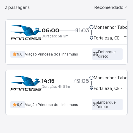
2 passagens
Recomendado
Monsenhor Tabosa
06:00
11:03
Duração:
5h 3m
Fortaleza, CE - Ter
Embarque
9,0
Viação Princesa dos Inhamuns
direto
Monsenhor Tabosa
14:15
19:06
Duração:
4h 51m
Fortaleza, CE - Ter
Embarque
9,0
Viação Princesa dos Inhamuns
direto