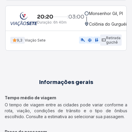
Monsenhor Gil, PI
20:20
03:00
Duração:
6h 40m
Colônia do Gurguéia, 
Retirada
airline_seat_legroom_extra
ac_unit
wc
9,3
Viação Sete
guichê
Informações gerais
Tempo médio de viagem
O tempo de viagem entre as cidades pode variar conforme a
rota, viação, condições de trânsito e o tipo de ônibus
escolhido. Consulte a estimativa ao selecionar sua passagem.
Preço da passagem