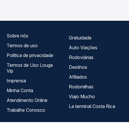
em tempo real e garante a melhor oferta para o seu
horários variados ao longo do dia. Na Quero Passagem
roteiro.
você compara todas as opções — empresas, horários,
tipos de serviço e preços — em um só lugar e escolhe a
que melhor se encaixa na sua viagem.
Sobre nós
Gratuidade
Termos de uso
Auto Viações
Política de privacidade
Rodoviárias
Termos de Uso Louge
Destinos
Vip
Afiliados
Imprensa
Rodomilhas
Minha Conta
Viajo Mucho
Atendimento Online
La terminal Costa Rica
Trabalhe Conosco