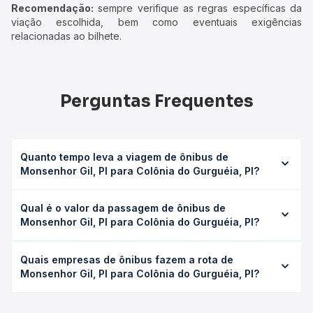
Recomendação:
sempre verifique as regras específicas da
viação escolhida, bem como eventuais exigências
relacionadas ao bilhete.
Perguntas Frequentes
Quanto tempo leva a viagem de ônibus de
Monsenhor Gil, PI para Colônia do Gurguéia, PI?
A viagem de ônibus de Monsenhor Gil, PI para Colônia do
Qual é o valor da passagem de ônibus de
Gurguéia, PI leva em média 6h 50min, podendo variar
Monsenhor Gil, PI para Colônia do Gurguéia, PI?
conforme a viação, o tipo de serviço (convencional,
executivo ou leito) e as condições de tráfego. Na Quero
O preço da passagem de ônibus de Monsenhor Gil, PI
Passagem você consulta os horários disponíveis e vê a
Quais empresas de ônibus fazem a rota de
para Colônia do Gurguéia, PI custa em média R$ 136,86 e
duração exata de cada opção na data desejada.
Monsenhor Gil, PI para Colônia do Gurguéia, PI?
varia conforme a data da viagem, a empresa, o tipo de
poltrona e a antecedência da compra. Na Quero
As viações não identificadas operam o trecho de
Passagem você compara os preços de todas as viações
Monsenhor Gil, PI para Colônia do Gurguéia, PI, com