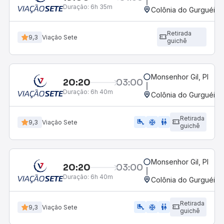
Duração:
6h 35m
Colônia do Gurguéia, 
Retirada
9,3
Viação Sete
guichê
Monsenhor Gil, PI
20:20
03:00
Duração:
6h 40m
Colônia do Gurguéia, 
Retirada
airline_seat_legroom_extra
ac_unit
WC
9,3
Viação Sete
guichê
Monsenhor Gil, PI
20:20
03:00
Duração:
6h 40m
Colônia do Gurguéia, 
Retirada
airline_seat_legroom_extra
ac_unit
wc
9,3
Viação Sete
guichê