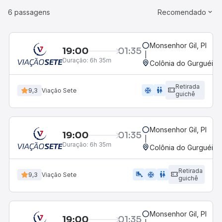
6 passagens
Recomendado
Monsenhor Gil, PI
19:00
01:35
Duração:
6h 35m
Colônia do Gurguéia, 
Retirada
ac_unit
wc
9,3
Viação Sete
guichê
Monsenhor Gil, PI
19:00
01:35
Duração:
6h 35m
Colônia do Gurguéia, 
Retirada
airline_seat_legroom_extra
ac_unit
wc
9,3
Viação Sete
guichê
Monsenhor Gil, PI
19:00
01:35