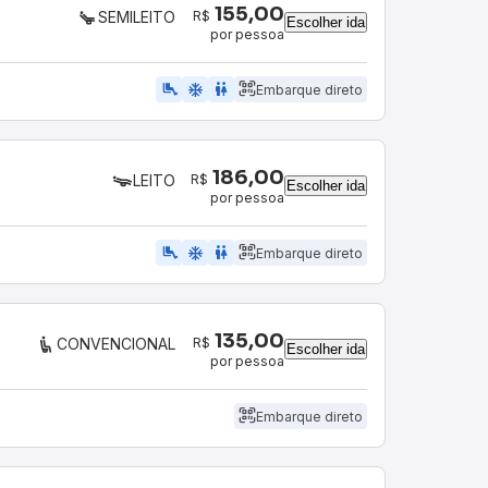
155,00
R$
SEMILEITO
Escolher ida
por pessoa
airline_seat_legroom_extra
ac_unit
WC
Embarque direto
186,00
R$
LEITO
Escolher ida
por pessoa
airline_seat_legroom_extra
ac_unit
wc
Embarque direto
135,00
R$
CONVENCIONAL
Escolher ida
por pessoa
Embarque direto