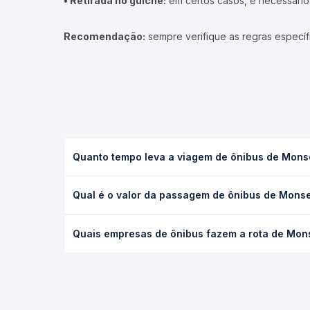
• Retirada no guichê:
em certos casos, é necessário r
Recomendação:
sempre verifique as regras específ
Quanto tempo leva a viagem de ônibus de Monsen
A viagem de ônibus de Monsenhor Gil, PI para Crist
Qual é o valor da passagem de ônibus de Monsen
executivo ou leito) e as condições de tráfego. Na
O preço da passagem de ônibus de Monsenhor Gil, P
Quais empresas de ônibus fazem a rota de Monse
de poltrona e a antecedência da compra. Na Quero
As viações Expresso Princesa do Sul, Sete operam o
Passagem você compara todas as opções — empresas