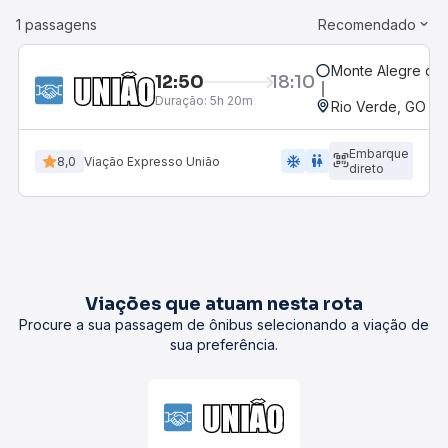
1 passagens
Recomendado
Monte Alegre de 
12:50
18:10
Duração:
5h 20m
Rio Verde, GO - 
Embarque
ac_unit
wc
8,0
Viação Expresso União
direto
Viações que atuam nesta rota
Procure a sua passagem de ônibus selecionando a viação de
sua preferência.