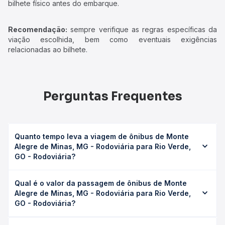
bilhete físico antes do embarque.
Recomendação:
sempre verifique as regras específicas da
viação escolhida, bem como eventuais exigências
relacionadas ao bilhete.
Perguntas Frequentes
Quanto tempo leva a viagem de ônibus de Monte
Alegre de Minas, MG - Rodoviária para Rio Verde,
GO - Rodoviária?
A viagem de ônibus de Monte Alegre de Minas, MG -
Qual é o valor da passagem de ônibus de Monte
Rodoviária para Rio Verde, GO - Rodoviária leva em média
Alegre de Minas, MG - Rodoviária para Rio Verde,
5h 20min, podendo variar conforme a viação, o tipo de
GO - Rodoviária?
serviço (convencional, executivo ou leito) e as condições
de tráfego. Na Quero Passagem você consulta os horários
O preço da passagem de ônibus de Monte Alegre de
disponíveis e vê a duração exata de cada opção na data