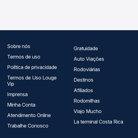
As viações Sul Minas operam o trecho de Monte Belo, MG
compara os preços de todas as viações em tempo real e
para Cabo Verde, MG, com horários variados ao longo do
garante a melhor oferta para o seu roteiro.
dia. Na Quero Passagem você compara todas as opções
— empresas, horários, tipos de serviço e preços — em um
só lugar e escolhe a que melhor se encaixa na sua
viagem.
Sobre nós
Gratuidade
Termos de uso
Auto Viações
Política de privacidade
Rodoviárias
Termos de Uso Louge
Destinos
Vip
Afiliados
Imprensa
Rodomilhas
Minha Conta
Viajo Mucho
Atendimento Online
La terminal Costa Rica
Trabalhe Conosco