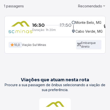
1 passagens
Recomendado
Monte Belo, MG
16:30
17:50
C
Duração:
1h 20m
Cabo Verde, MG
Embarque
10,0
Viação Sul Minas
direto
Viações que atuam nesta rota
Procure a sua passagem de ônibus selecionando a viação de
sua preferência.