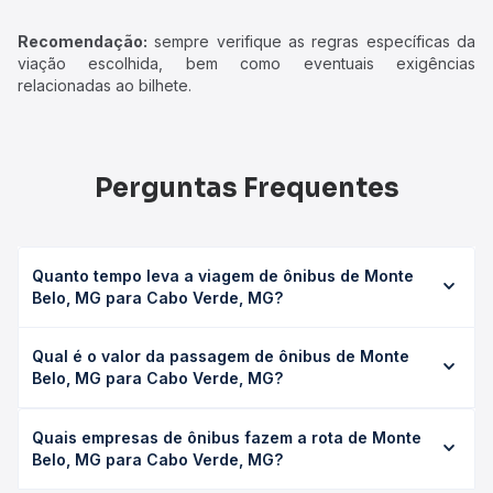
Recomendação:
sempre verifique as regras específicas da
viação escolhida, bem como eventuais exigências
relacionadas ao bilhete.
Perguntas Frequentes
Quanto tempo leva a viagem de ônibus de Monte
Belo, MG para Cabo Verde, MG?
A viagem de ônibus de Monte Belo, MG para Cabo Verde,
Qual é o valor da passagem de ônibus de Monte
MG leva em média 0 horas, podendo variar conforme a
Belo, MG para Cabo Verde, MG?
viação, o tipo de serviço (convencional, executivo ou
leito) e as condições de tráfego. Na Quero Passagem
O preço da passagem de ônibus de Monte Belo, MG para
você consulta os horários disponíveis e vê a duração
Quais empresas de ônibus fazem a rota de Monte
Cabo Verde, MG custa em média não identificado e varia
exata de cada opção na data desejada.
Belo, MG para Cabo Verde, MG?
conforme a data da viagem, a empresa, o tipo de poltrona
e a antecedência da compra. Na Quero Passagem você