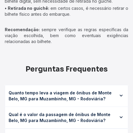
bilhete digital, sem necessidade de retirada no guichê.
• Retirada no guichê:
em certos casos, é necessário retirar o
bilhete físico antes do embarque.
Recomendação:
sempre verifique as regras específicas da
viação escolhida, bem como eventuais exigências
relacionadas ao bilhete.
Perguntas Frequentes
Quanto tempo leva a viagem de ônibus de Monte
Belo, MG para Muzambinho, MG - Rodoviária?
A viagem de ônibus de Monte Belo, MG para Muzambinho,
Qual é o valor da passagem de ônibus de Monte
MG - Rodoviária leva em média 0 horas, podendo variar
Belo, MG para Muzambinho, MG - Rodoviária?
conforme a viação, o tipo de serviço (convencional,
executivo ou leito) e as condições de tráfego. Na Quero
O preço da passagem de ônibus de Monte Belo, MG para