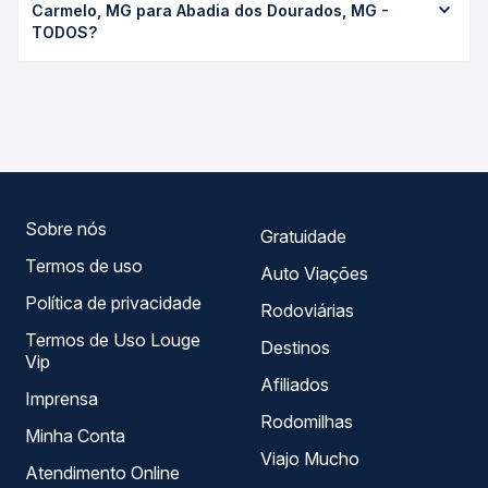
Carmelo, MG para Abadia dos Dourados, MG -
R$ 30,00 e varia conforme a data da viagem, a empresa,
TODOS?
o tipo de poltrona e a antecedência da compra. Na Quero
Passagem você compara os preços de todas as viações
As viações Expresso Araguari operam o trecho de Monte
em tempo real e garante a melhor oferta para o seu
Carmelo, MG para Abadia dos Dourados, MG - TODOS,
roteiro.
com horários variados ao longo do dia. Na Quero
Passagem você compara todas as opções — empresas,
horários, tipos de serviço e preços — em um só lugar e
escolhe a que melhor se encaixa na sua viagem.
Sobre nós
Gratuidade
Termos de uso
Auto Viações
Política de privacidade
Rodoviárias
Termos de Uso Louge
Destinos
Vip
Afiliados
Imprensa
Rodomilhas
Minha Conta
Viajo Mucho
Atendimento Online