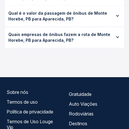
A viagem de ônibus de Monte Horebe, PB para Aparecida,
Qual é o valor da passagem de ônibus de Monte
PB leva em média 2h 46min, podendo variar conforme a
Horebe, PB para Aparecida, PB?
viação, o tipo de serviço (convencional, executivo ou
leito) e as condições de tráfego. Na Quero Passagem
O preço da passagem de ônibus de Monte Horebe, PB
você consulta os horários disponíveis e vê a duração
Quais empresas de ônibus fazem a rota de Monte
para Aparecida, PB custa em média R$ 35,80 e varia
exata de cada opção na data desejada.
Horebe, PB para Aparecida, PB?
conforme a data da viagem, a empresa, o tipo de poltrona
e a antecedência da compra. Na Quero Passagem você
As viações Expresso Guanabara operam o trecho de
compara os preços de todas as viações em tempo real e
Monte Horebe, PB para Aparecida, PB, com horários
garante a melhor oferta para o seu roteiro.
variados ao longo do dia. Na Quero Passagem você
compara todas as opções — empresas, horários, tipos de
serviço e preços — em um só lugar e escolhe a que
melhor se encaixa na sua viagem.
Sobre nós
Gratuidade
Termos de uso
Auto Viações
Política de privacidade
Rodoviárias
Termos de Uso Louge
Destinos
Vip