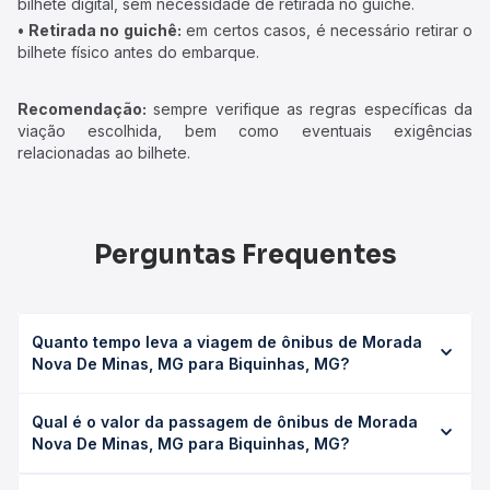
bilhete digital, sem necessidade de retirada no guichê.
• Retirada no guichê:
em certos casos, é necessário retirar o
bilhete físico antes do embarque.
Recomendação:
sempre verifique as regras específicas da
viação escolhida, bem como eventuais exigências
relacionadas ao bilhete.
Perguntas Frequentes
Quanto tempo leva a viagem de ônibus de Morada
Nova De Minas, MG para Biquinhas, MG?
A viagem de ônibus de Morada Nova De Minas, MG para
Qual é o valor da passagem de ônibus de Morada
Biquinhas, MG leva em média 0 horas, podendo variar
Nova De Minas, MG para Biquinhas, MG?
conforme a viação, o tipo de serviço (convencional,
executivo ou leito) e as condições de tráfego. Na Quero
O preço da passagem de ônibus de Morada Nova De