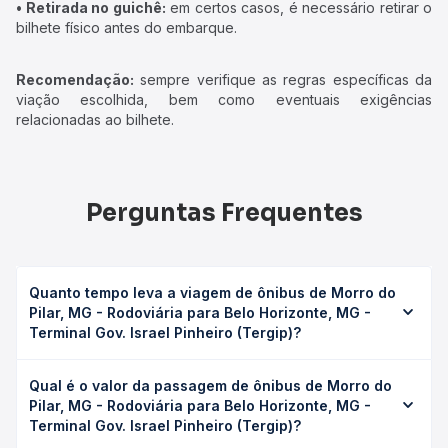
• Retirada no guichê:
em certos casos, é necessário retirar o
bilhete físico antes do embarque.
Recomendação:
sempre verifique as regras específicas da
viação escolhida, bem como eventuais exigências
relacionadas ao bilhete.
Perguntas Frequentes
Quanto tempo leva a viagem de ônibus de Morro do
Pilar, MG - Rodoviária para Belo Horizonte, MG -
Terminal Gov. Israel Pinheiro (Tergip)?
A viagem de ônibus de Morro do Pilar, MG - Rodoviária
Qual é o valor da passagem de ônibus de Morro do
para Belo Horizonte, MG - Terminal Gov. Israel Pinheiro
Pilar, MG - Rodoviária para Belo Horizonte, MG -
(Tergip) leva em média 3h 30min, podendo variar
Terminal Gov. Israel Pinheiro (Tergip)?
conforme a viação, o tipo de serviço (convencional,