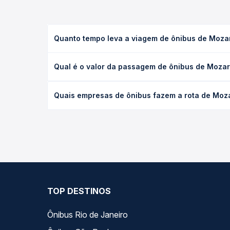
Quanto tempo leva a viagem de ônibus de Moza
A viagem de ônibus de Mozarlândia, GO para Aragu
Qual é o valor da passagem de ônibus de Mozar
leito) e as condições de tráfego. Na Quero Passag
O preço da passagem de ônibus de Mozarlândia, GO
Quais empresas de ônibus fazem a rota de Moz
antecedência da compra. Na Quero Passagem você c
As viações Real Maia operam o trecho de Mozarlân
opções — empresas, horários, tipos de serviço e p
TOP DESTINOS
Ônibus Rio de Janeiro