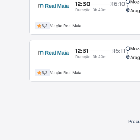
Moza
12:30
16:10
Duração:
3h 40m
Arag
6,3
Viação Real Maia
Moza
12:31
16:11
Duração:
3h 40m
Arag
6,3
Viação Real Maia
Procu