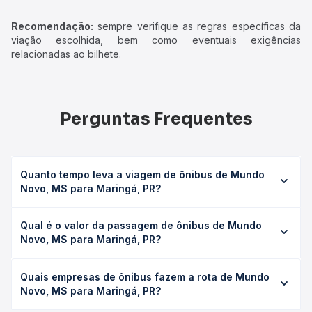
Recomendação:
sempre verifique as regras específicas da
viação escolhida, bem como eventuais exigências
relacionadas ao bilhete.
Perguntas Frequentes
Quanto tempo leva a viagem de ônibus de Mundo
Novo, MS para Maringá, PR?
A viagem de ônibus de Mundo Novo, MS para Maringá, PR
Qual é o valor da passagem de ônibus de Mundo
leva em média 6h 46min, podendo variar conforme a
Novo, MS para Maringá, PR?
viação, o tipo de serviço (convencional, executivo ou
leito) e as condições de tráfego. Na Quero Passagem
O preço da passagem de ônibus de Mundo Novo, MS
você consulta os horários disponíveis e vê a duração
Quais empresas de ônibus fazem a rota de Mundo
para Maringá, PR custa em média R$ 127,08 e varia
exata de cada opção na data desejada.
Novo, MS para Maringá, PR?
conforme a data da viagem, a empresa, o tipo de poltrona
e a antecedência da compra. Na Quero Passagem você