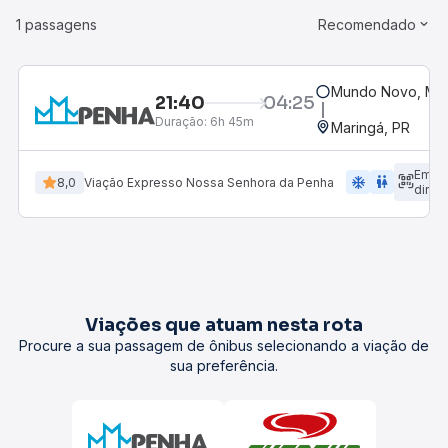
1 passagens
Recomendado
Mundo Novo, MS
21:40
04:25
Duração:
6h 45m
Maringá, PR
Emba
ac_unit
wc
8,0
Viação Expresso Nossa Senhora da Penha
diret
Viações que atuam nesta rota
Procure a sua passagem de ônibus selecionando a viação de
sua preferência.