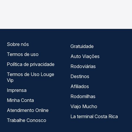
As viações Expresso Nossa Senhora da Penha , Eucatur
compara os preços de todas as viações em tempo real e
operam o trecho de Mundo Novo, MS para Maringá, PR,
garante a melhor oferta para o seu roteiro.
com horários variados ao longo do dia. Na Quero
Passagem você compara todas as opções — empresas,
horários, tipos de serviço e preços — em um só lugar e
escolhe a que melhor se encaixa na sua viagem.
Sobre nós
Gratuidade
Termos de uso
Auto Viações
Política de privacidade
Rodoviárias
Termos de Uso Louge
Destinos
Vip
Afiliados
Imprensa
Rodomilhas
Minha Conta
Viajo Mucho
Atendimento Online
La terminal Costa Rica
Trabalhe Conosco