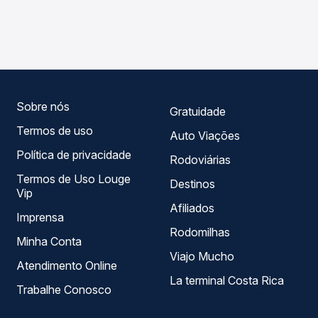
As viações Águia Branca operam o trecho de Muniz Freire,
Passagem você compara os preços de todas as viações
ES - TODOS para Vitória, ES - Rodoviária, com horários
em tempo real e garante a melhor oferta para o seu
variados ao longo do dia. Na Quero Passagem você
roteiro.
compara todas as opções — empresas, horários, tipos de
serviço e preços — em um só lugar e escolhe a que
melhor se encaixa na sua viagem.
Sobre nós
Gratuidade
Termos de uso
Auto Viações
Política de privacidade
Rodoviárias
Termos de Uso Louge
Destinos
Vip
Afiliados
Imprensa
Rodomilhas
Minha Conta
Viajo Mucho
Atendimento Online
La terminal Costa Rica
Trabalhe Conosco