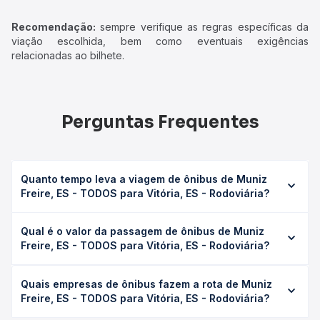
Recomendação:
sempre verifique as regras específicas da
viação escolhida, bem como eventuais exigências
relacionadas ao bilhete.
Perguntas Frequentes
Quanto tempo leva a viagem de ônibus de Muniz
Freire, ES - TODOS para Vitória, ES - Rodoviária?
A viagem de ônibus de Muniz Freire, ES - TODOS para
Qual é o valor da passagem de ônibus de Muniz
Vitória, ES - Rodoviária leva em média 4h 32min, podendo
Freire, ES - TODOS para Vitória, ES - Rodoviária?
variar conforme a viação, o tipo de serviço (convencional,
executivo ou leito) e as condições de tráfego. Na Quero
O preço da passagem de ônibus de Muniz Freire, ES -
Passagem você consulta os horários disponíveis e vê a
Quais empresas de ônibus fazem a rota de Muniz
TODOS para Vitória, ES - Rodoviária custa em média R$
duração exata de cada opção na data desejada.
Freire, ES - TODOS para Vitória, ES - Rodoviária?
84,92 e varia conforme a data da viagem, a empresa, o
tipo de poltrona e a antecedência da compra. Na Quero