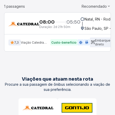
1 passagens
Recomendado
Natal, RN - Rodovi
08:00
05:50
Duração:
2d 21h 50m
São Paulo, SP - R
Embarque
ac_unit
wc
7,3
Viação Catedral Turismo
Custo-benefício
direto
Viações que atuam nesta rota
Procure a sua passagem de ônibus selecionando a viação de
sua preferência.