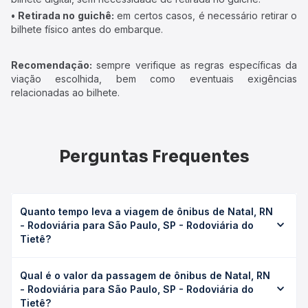
• Retirada no guichê:
em certos casos, é necessário retirar o
bilhete físico antes do embarque.
Recomendação:
sempre verifique as regras específicas da
viação escolhida, bem como eventuais exigências
relacionadas ao bilhete.
Perguntas Frequentes
Quanto tempo leva a viagem de ônibus de Natal, RN
- Rodoviária para São Paulo, SP - Rodoviária do
Tietê?
A viagem de ônibus de Natal, RN - Rodoviária para São
Qual é o valor da passagem de ônibus de Natal, RN
Paulo, SP - Rodoviária do Tietê leva em média 71h 52min,
- Rodoviária para São Paulo, SP - Rodoviária do
podendo variar conforme a viação, o tipo de serviço
Tietê?
(convencional, executivo ou leito) e as condições de