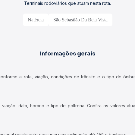
Terminais rodoviários que atuam nesta rota.
Natércia
São Sebastião Da Bela Vista
Informações gerais
forme a rota, viação, condições de trânsito e o tipo de ônibus
iação, data, horário e tipo de poltrona. Confira os valores at
ncional geralmente possuem uma inclinação até 45º e banheiro.