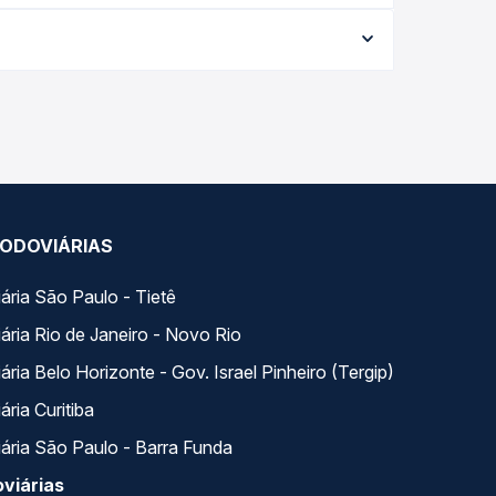
a conforme a data da viagem, a empresa, o tipo de
e garante a melhor oferta para o seu roteiro.
 ao longo do dia. Na Quero Passagem você compara
a na sua viagem.
ODOVIÁRIAS
ária São Paulo - Tietê
ária Rio de Janeiro - Novo Rio
ria Belo Horizonte - Gov. Israel Pinheiro (Tergip)
ria Curitiba
ária São Paulo - Barra Funda
viárias