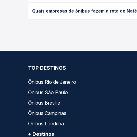
O preço da passagem de ônibus de Natércia, MG par
Quais empresas de ônibus fazem a rota de Naté
poltrona e a antecedência da compra. Na Quero Pa
As viações Sul Minas operam o trecho de Natércia
todas as opções — empresas, horários, tipos de se
TOP DESTINOS
Ônibus Rio de Janeiro
Ônibus São Paulo
Ônibus Brasília
Ônibus Campinas
Ônibus Londrina
+ Destinos