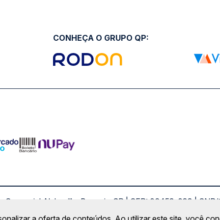
CONHEÇA O GRUPO QP:
ro Comercial Alphaville, Barueri - SP | CEP: 06453-038 | C
Copyright 2026 © QueroPassagem.com.br
sonalizar a oferta de conteúdos. Ao utilizar este site, você c