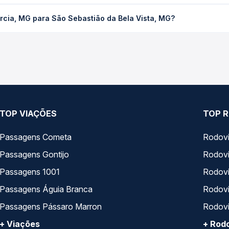
a São Sebastião da Bela Vista, MG custa em média R$ 22,35 e vari
rcia, MG para São Sebastião da Bela Vista, MG?
ssagem você compara os preços de todas as viações em tempo real 
, MG para São Sebastião da Bela Vista, MG, com horários variados
rviço e preços — em um só lugar e escolhe a que melhor se encaix
TOP VIAÇÕES
TOP R
Passagens Cometa
Rodovi
Passagens Gontijo
Rodovi
Passagens 1001
Rodoviá
Passagens Águia Branca
Rodoviá
Passagens Pássaro Marron
Rodovi
+ Viações
+ Rodo