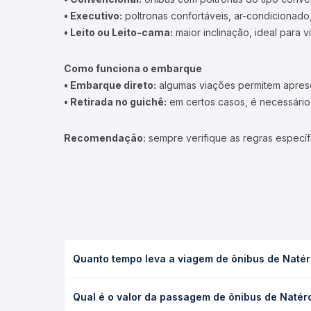
• Executivo:
poltronas confortáveis, ar-condicionado,
• Leito ou Leito-cama:
maior inclinação, ideal para 
Como funciona o embarque
• Embarque direto:
algumas viações permitem apresen
• Retirada no guichê:
em certos casos, é necessário r
Recomendação:
sempre verifique as regras específ
Quanto tempo leva a viagem de ônibus de Natér
A viagem de ônibus de Natércia, MG para São Sebas
Qual é o valor da passagem de ônibus de Natér
executivo ou leito) e as condições de tráfego. Na