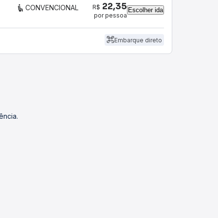
22,35
R$
CONVENCIONAL
Escolher ida
por pessoa
Embarque direto
ência.