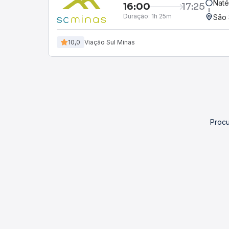
Naté
16:00
17:25
Duração:
1h 25m
São 
10,0
Viação Sul Minas
Procu