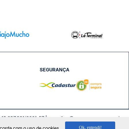
SEGURANÇA
NPJ: 18.087.991/0001-57 | saconibus@queropassagem.com.br
Ok, entendi!
oncorda com o uso de cookies.