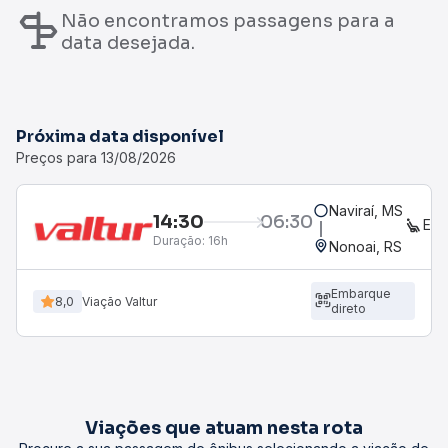
Não encontramos passagens para a
data desejada.
Próxima data disponível
Preços para 13/08/2026
Naviraí, MS
14:30
06:30
EX
Duração:
16h
Nonoai, RS
Embarque
8,0
Viação Valtur
direto
Viações que atuam nesta rota