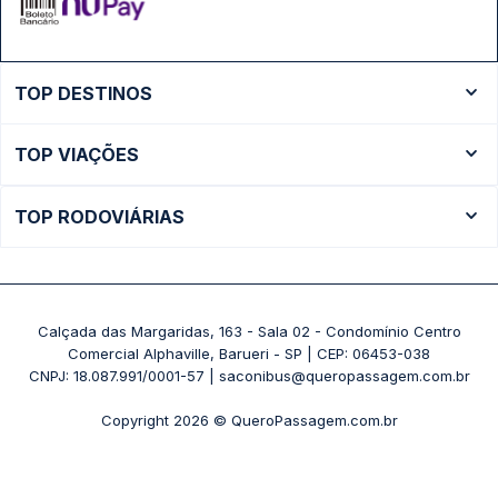
TOP DESTINOS
Ônibus Rio de Janeiro
TOP VIAÇÕES
Ônibus São Paulo
Passagens Cometa
Ônibus Brasília
TOP RODOVIÁRIAS
Passagens Gontijo
Ônibus Campinas
Rodoviária São Paulo - Tietê
Passagens 1001
Ônibus Londrina
Rodoviária Rio de Janeiro - Novo Rio
Passagens Águia Branca
+ Destinos
Rodoviária Belo Horizonte - Gov. Israel Pinheiro (Tergip)
Calçada das Margaridas, 163 - Sala 02 - Condomínio Centro
Passagens Pássaro Marron
Comercial Alphaville, Barueri - SP | CEP: 06453-038
Rodoviária Curitiba
+ Viações
CNPJ: 18.087.991/0001-57 | saconibus@queropassagem.com.br
Rodoviária São Paulo - Barra Funda
Copyright 2026 © QueroPassagem.com.br
+ Rodoviárias