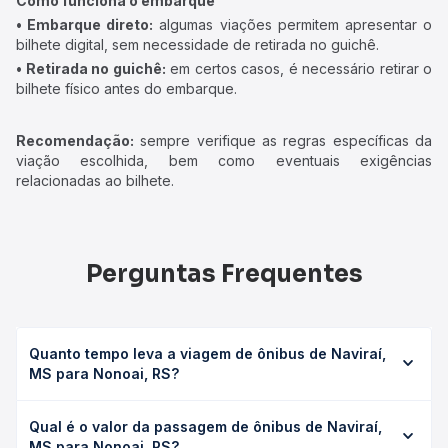
Como funciona o embarque
• Embarque direto:
algumas viações permitem apresentar o
bilhete digital, sem necessidade de retirada no guichê.
• Retirada no guichê:
em certos casos, é necessário retirar o
bilhete físico antes do embarque.
Recomendação:
sempre verifique as regras específicas da
viação escolhida, bem como eventuais exigências
relacionadas ao bilhete.
Perguntas Frequentes
Quanto tempo leva a viagem de ônibus de Naviraí,
MS para Nonoai, RS?
A viagem de ônibus de Naviraí, MS para Nonoai, RS leva
Qual é o valor da passagem de ônibus de Naviraí,
em média 16h, podendo variar conforme a viação, o tipo
MS para Nonoai, RS?