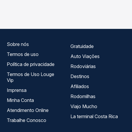
As viações Empresa Lider operam o trecho de Nazaré do
compara os preços de todas as viações em tempo real e
Piauí, PI para Teresina, PI, com horários variados ao longo
garante a melhor oferta para o seu roteiro.
do dia. Na Quero Passagem você compara todas as
opções — empresas, horários, tipos de serviço e preços
— em um só lugar e escolhe a que melhor se encaixa na
sua viagem.
Sobre nós
Gratuidade
Termos de uso
Auto Viações
Política de privacidade
Rodoviárias
Termos de Uso Louge
Destinos
Vip
Afiliados
Imprensa
Rodomilhas
Minha Conta
Viajo Mucho
Atendimento Online
La terminal Costa Rica
Trabalhe Conosco