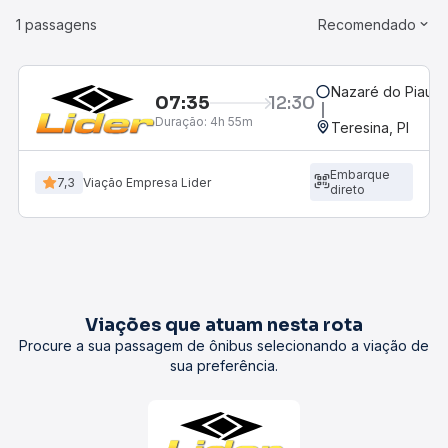
1 passagens
Recomendado
Nazaré do Piauí, 
07:35
12:30
Duração:
4h 55m
Teresina, PI
Embarque
7,3
Viação Empresa Lider
direto
Viações que atuam nesta rota
Procure a sua passagem de ônibus selecionando a viação de
sua preferência.