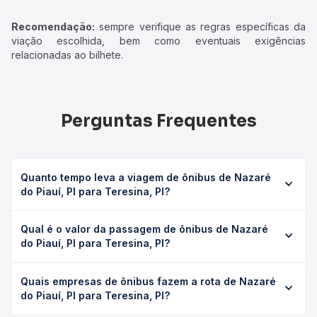
Recomendação:
sempre verifique as regras específicas da
viação escolhida, bem como eventuais exigências
relacionadas ao bilhete.
Perguntas Frequentes
Quanto tempo leva a viagem de ônibus de Nazaré
do Piauí, PI para Teresina, PI?
A viagem de ônibus de Nazaré do Piauí, PI para Teresina,
Qual é o valor da passagem de ônibus de Nazaré
PI leva em média 4h 55min, podendo variar conforme a
do Piauí, PI para Teresina, PI?
viação, o tipo de serviço (convencional, executivo ou
leito) e as condições de tráfego. Na Quero Passagem
O preço da passagem de ônibus de Nazaré do Piauí, PI
você consulta os horários disponíveis e vê a duração
Quais empresas de ônibus fazem a rota de Nazaré
para Teresina, PI custa em média R$ 100,00 e varia
exata de cada opção na data desejada.
do Piauí, PI para Teresina, PI?
conforme a data da viagem, a empresa, o tipo de poltrona
e a antecedência da compra. Na Quero Passagem você