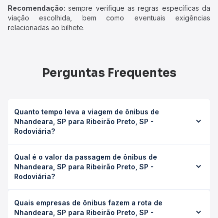
Recomendação:
sempre verifique as regras específicas da
viação escolhida, bem como eventuais exigências
relacionadas ao bilhete.
Perguntas Frequentes
Quanto tempo leva a viagem de ônibus de
Nhandeara, SP para Ribeirão Preto, SP -
Rodoviária?
A viagem de ônibus de Nhandeara, SP para Ribeirão
Qual é o valor da passagem de ônibus de
Preto, SP - Rodoviária leva em média 4h 50min, podendo
Nhandeara, SP para Ribeirão Preto, SP -
variar conforme a viação, o tipo de serviço (convencional,
Rodoviária?
executivo ou leito) e as condições de tráfego. Na Quero
Passagem você consulta os horários disponíveis e vê a
O preço da passagem de ônibus de Nhandeara, SP para
duração exata de cada opção na data desejada.
Quais empresas de ônibus fazem a rota de
Ribeirão Preto, SP - Rodoviária custa em média R$ 113,23 e
Nhandeara, SP para Ribeirão Preto, SP -
varia conforme a data da viagem, a empresa, o tipo de