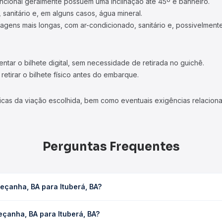
ncional geralmente possuem uma inclinação até 45º e banheiro.
 sanitário e, em alguns casos, água mineral.
viagens mais longas, com ar-condicionado, sanitário e, possivelmente
tar o bilhete digital, sem necessidade de retirada no guichê.
etirar o bilhete físico antes do embarque.
icas da viação escolhida, bem como eventuais exigências relaciona
Perguntas Frequentes
eçanha, BA para Ituberá, BA?
á, BA leva em média 0 horas, podendo variar conforme a viação, o t
eçanha, BA para Ituberá, BA?
ê consulta os horários disponíveis e vê a duração exata de cada 