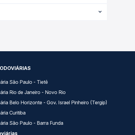
e a data da viagem, a empresa, o tipo de poltrona
 a melhor oferta para o seu roteiro.
ao longo do dia. Na Quero Passagem você compara
a na sua viagem.
ODOVIÁRIAS
ária São Paulo - Tietê
ária Rio de Janeiro - Novo Rio
ria Belo Horizonte - Gov. Israel Pinheiro (Tergip)
ria Curitiba
ária São Paulo - Barra Funda
viárias