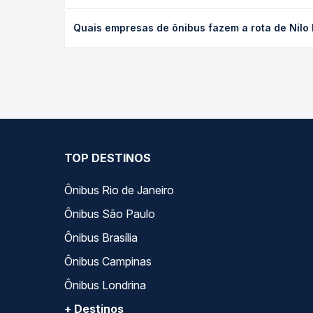
O preço da passagem de ônibus de Nilo Peçanha, BA
Quais empresas de ônibus fazem a rota de Nilo 
e a antecedência da compra. Na Quero Passagem vo
As viações Águia Branca, Cidade Sol operam o tre
todas as opções — empresas, horários, tipos de se
TOP DESTINOS
Ônibus Rio de Janeiro
Ônibus São Paulo
Ônibus Brasília
Ônibus Campinas
Ônibus Londrina
+ Destinos