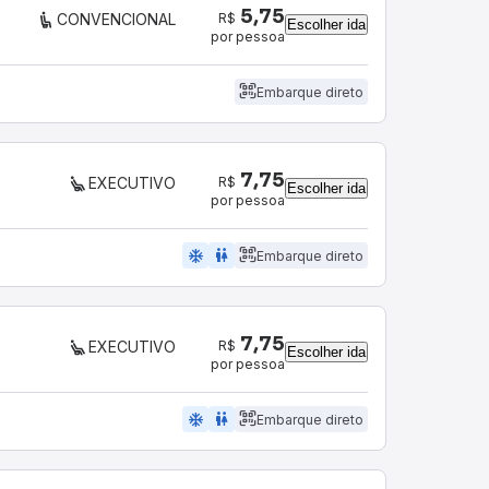
5,75
R$
CONVENCIONAL
Escolher ida
por pessoa
Embarque direto
7,75
R$
EXECUTIVO
Escolher ida
por pessoa
ac_unit
wc
Embarque direto
7,75
R$
EXECUTIVO
Escolher ida
por pessoa
ac_unit
wc
Embarque direto