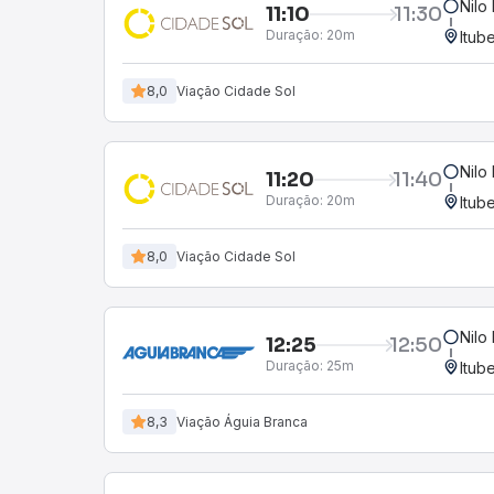
Nilo
11:10
11:30
Duração:
20m
Itub
8,0
Viação Cidade Sol
Nilo
11:20
11:40
Duração:
20m
Itub
8,0
Viação Cidade Sol
Nilo
12:25
12:50
Duração:
25m
Itub
8,3
Viação Águia Branca