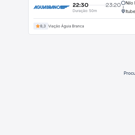
Nilo
22:30
23:20
Duração:
50m
Itub
8,3
Viação Águia Branca
Procu