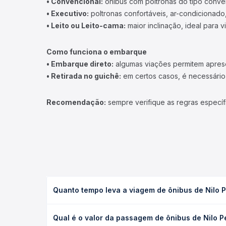
• Convencional:
ônibus com poltronas do tipo conve
• Executivo:
poltronas confortáveis, ar-condicionado,
• Leito ou Leito-cama:
maior inclinação, ideal para 
Como funciona o embarque
• Embarque direto:
algumas viações permitem apresen
• Retirada no guichê:
em certos casos, é necessário r
Recomendação:
sempre verifique as regras específ
Quanto tempo leva a viagem de ônibus de Nilo P
A viagem de ônibus de Nilo Peçanha, BA para Ituber
Qual é o valor da passagem de ônibus de Nilo P
e as condições de tráfego. Na Quero Passagem voc