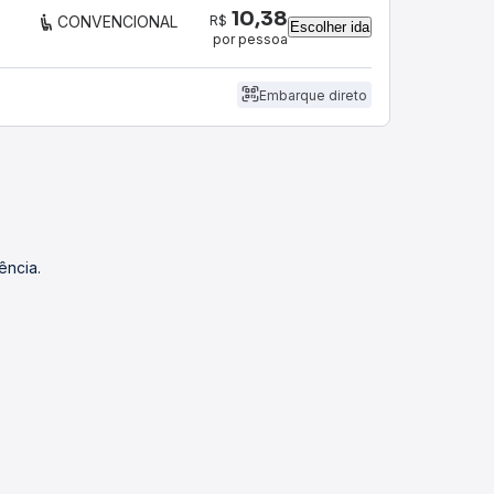
10,38
R$
CONVENCIONAL
Escolher ida
por pessoa
Embarque direto
ência.