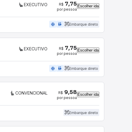
7,75
R$
EXECUTIVO
Escolher ida
por pessoa
ac_unit
wc
Embarque direto
7,75
R$
EXECUTIVO
Escolher ida
por pessoa
ac_unit
wc
Embarque direto
9,58
R$
CONVENCIONAL
Escolher ida
por pessoa
Embarque direto