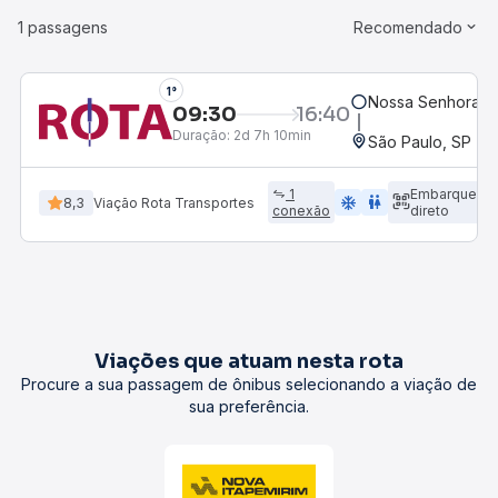
1 passagens
Recomendado
1°
Nossa Senhora da
09:30
16:40
Duração:
2d 7h 10min
São Paulo, SP - R
1
Embarque
ac_unit
wc
8,3
Viação Rota Transportes
conexão
direto
Viações que atuam nesta rota
Procure a sua passagem de ônibus selecionando a viação de
sua preferência.