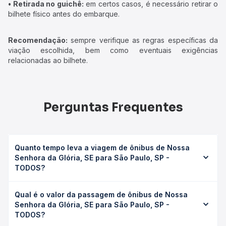
• Retirada no guichê:
em certos casos, é necessário retirar o
bilhete físico antes do embarque.
Recomendação:
sempre verifique as regras específicas da
viação escolhida, bem como eventuais exigências
relacionadas ao bilhete.
Perguntas Frequentes
Quanto tempo leva a viagem de ônibus de Nossa
Senhora da Glória, SE para São Paulo, SP -
TODOS?
A viagem de ônibus de Nossa Senhora da Glória, SE para
Qual é o valor da passagem de ônibus de Nossa
São Paulo, SP - TODOS leva em média 42h 30min,
Senhora da Glória, SE para São Paulo, SP -
podendo variar conforme a viação, o tipo de serviço
TODOS?
(convencional, executivo ou leito) e as condições de