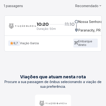
1 passagens
Recomendado
Nossa Senhora d
10:20
11:10
Duração:
50m
Paranacity, PR
Embarque
8,7
Viação Garcia
direto
Viações que atuam nesta rota
Procure a sua passagem de ônibus selecionando a viação de
sua preferência.