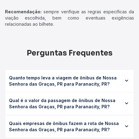
Recomendação:
sempre verifique as regras específicas da
viação escolhida, bem como eventuais exigências
relacionadas ao bilhete.
Perguntas Frequentes
Quanto tempo leva a viagem de ônibus de Nossa
Senhora das Graças, PR para Paranacity, PR?
A viagem de ônibus de Nossa Senhora das Graças, PR
Qual é o valor da passagem de ônibus de Nossa
para Paranacity, PR leva em média 0h 50min, podendo
Senhora das Graças, PR para Paranacity, PR?
variar conforme a viação, o tipo de serviço (convencional,
executivo ou leito) e as condições de tráfego. Na Quero
O preço da passagem de ônibus de Nossa Senhora das
Passagem você consulta os horários disponíveis e vê a
Quais empresas de ônibus fazem a rota de Nossa
Graças, PR para Paranacity, PR custa em média R$ 21,95 e
duração exata de cada opção na data desejada.
Senhora das Graças, PR para Paranacity, PR?
varia conforme a data da viagem, a empresa, o tipo de
poltrona e a antecedência da compra. Na Quero