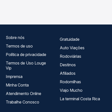
As viações Garcia operam o trecho de Nossa Senhora das
Passagem você compara os preços de todas as viações
Graças, PR para Paranacity, PR, com horários variados ao
em tempo real e garante a melhor oferta para o seu
longo do dia. Na Quero Passagem você compara todas as
roteiro.
opções — empresas, horários, tipos de serviço e preços
— em um só lugar e escolhe a que melhor se encaixa na
sua viagem.
Sobre nós
Gratuidade
Termos de uso
Auto Viações
Política de privacidade
Rodoviárias
Termos de Uso Louge
Destinos
Vip
Afiliados
Imprensa
Rodomilhas
Minha Conta
Viajo Mucho
Atendimento Online
La terminal Costa Rica
Trabalhe Conosco