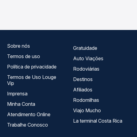
As viações Expresso Nordeste operam o trecho de Nova
compara os preços de todas as viações em tempo real e
Aurora, PR para Campina da Lagoa, PR, com horários
garante a melhor oferta para o seu roteiro.
variados ao longo do dia. Na Quero Passagem você
compara todas as opções — empresas, horários, tipos de
serviço e preços — em um só lugar e escolhe a que
melhor se encaixa na sua viagem.
Sobre nós
Gratuidade
Termos de uso
Auto Viações
Política de privacidade
Rodoviárias
Termos de Uso Louge
Destinos
Vip
Afiliados
Imprensa
Rodomilhas
Minha Conta
Viajo Mucho
Atendimento Online
La terminal Costa Rica
Trabalhe Conosco