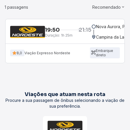
1 passagens
Recomendado
Nova Aurora, PR
19:50
21:15
Duração:
1h 25m
Campina da Lago
Embarque
8,0
Viação Expresso Nordeste
direto
Viações que atuam nesta rota
Procure a sua passagem de ônibus selecionando a viação de
sua preferência.