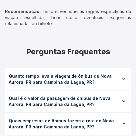
Recomendação:
sempre verifique as regras específicas da
viação escolhida, bem como eventuais exigências
relacionadas ao bilhete.
Perguntas Frequentes
Quanto tempo leva a viagem de ônibus de Nova
Aurora, PR para Campina da Lagoa, PR?
A viagem de ônibus de Nova Aurora, PR para Campina da
Qual é o valor da passagem de ônibus de Nova
Lagoa, PR leva em média 1h 25min, podendo variar
Aurora, PR para Campina da Lagoa, PR?
conforme a viação, o tipo de serviço (convencional,
executivo ou leito) e as condições de tráfego. Na Quero
O preço da passagem de ônibus de Nova Aurora, PR para
Passagem você consulta os horários disponíveis e vê a
Quais empresas de ônibus fazem a rota de Nova
Campina da Lagoa, PR custa em média R$ 30,10 e varia
duração exata de cada opção na data desejada.
Aurora, PR para Campina da Lagoa, PR?
conforme a data da viagem, a empresa, o tipo de poltrona
e a antecedência da compra. Na Quero Passagem você