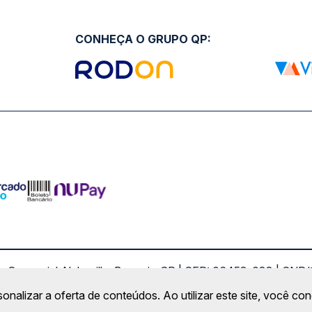
CONHEÇA O GRUPO QP:
ro Comercial Alphaville, Barueri - SP | CEP: 06453-038 | C
Copyright 2026 © QueroPassagem.com.br
sonalizar a oferta de conteúdos. Ao utilizar este site, você c