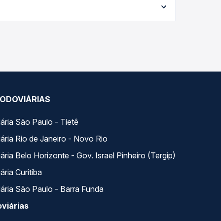
po real e garante a melhor oferta para o seu
s variados ao longo do dia. Na Quero Passagem
lhor se encaixa na sua viagem.
ODOVIÁRIAS
ária São Paulo - Tietê
ária Rio de Janeiro - Novo Rio
ria Belo Horizonte - Gov. Israel Pinheiro (Tergip)
ria Curitiba
ária São Paulo - Barra Funda
viárias