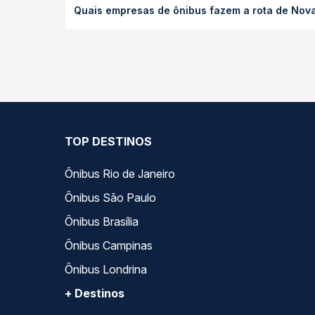
Quais empresas de ônibus fazem a rota de Nova
tipo de poltrona e a antecedência da compra. Na 
roteiro.
As viações Expresso Itamarati operam o trecho de 
você compara todas as opções — empresas, horário
TOP DESTINOS
Ônibus Rio de Janeiro
Ônibus São Paulo
Ônibus Brasília
Ônibus Campinas
Ônibus Londrina
+ Destinos