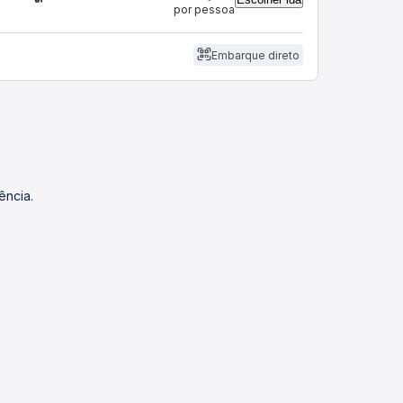
por pessoa
Embarque direto
ência.