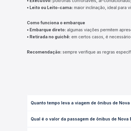
• Executivo:
poltronas confortáveis, ar-condicionado,
• Leito ou Leito-cama:
maior inclinação, ideal para 
Como funciona o embarque
• Embarque direto:
algumas viações permitem apresen
• Retirada no guichê:
em certos casos, é necessário r
Recomendação:
sempre verifique as regras específ
Quanto tempo leva a viagem de ônibus de Nova 
A viagem de ônibus de Nova Bandeirantes, MT para 
Qual é o valor da passagem de ônibus de Nova 
(convencional, executivo ou leito) e as condições
desejada.
O preço da passagem de ônibus de Nova Bandeirant