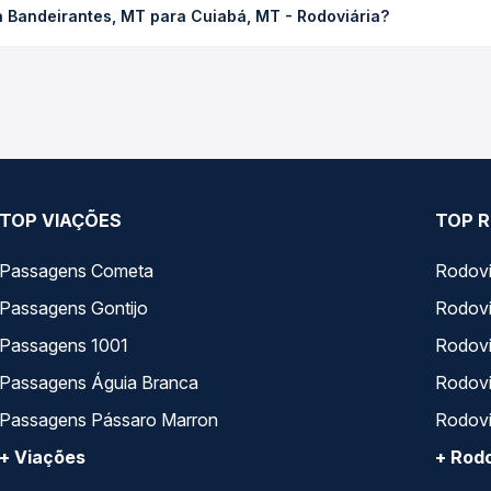
 Bandeirantes, MT para Cuiabá, MT - Rodoviária?
Quero Passagem você compara os preços de todas as viações em tem
Nova Bandeirantes, MT para Cuiabá, MT - Rodoviária, com horário
s, tipos de serviço e preços — em um só lugar e escolhe a que me
TOP VIAÇÕES
TOP R
Passagens Cometa
Rodovi
Passagens Gontijo
Rodovi
Passagens 1001
Rodoviá
Passagens Águia Branca
Rodoviá
Passagens Pássaro Marron
Rodovi
+ Viações
+ Rodo