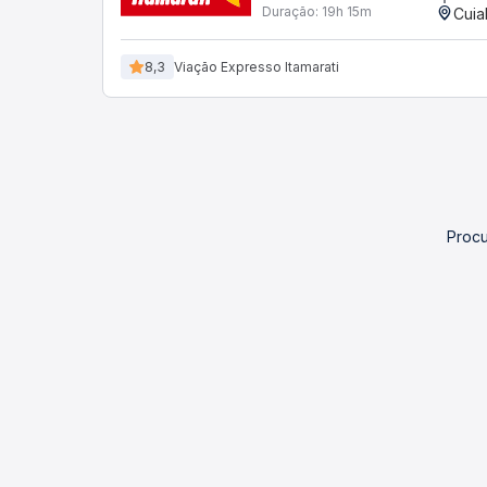
Duração:
19h 15m
Cuia
8,3
Viação Expresso Itamarati
Procu