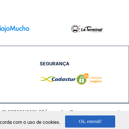
SEGURANÇA
NPJ: 18.087.991/0001-57 | saconibus@queropassagem.com.br
Ok, entendi!
oncorda com o uso de cookies.