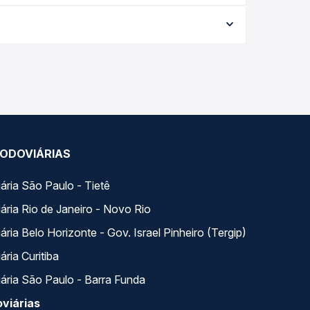
ria conforme a data da viagem, a empresa, o tipo
al e garante a melhor oferta para o seu roteiro.
 variados ao longo do dia. Na Quero Passagem você
se encaixa na sua viagem.
ODOVIÁRIAS
ária São Paulo - Tietê
ária Rio de Janeiro - Novo Rio
ria Belo Horizonte - Gov. Israel Pinheiro (Tergip)
ria Curitiba
ária São Paulo - Barra Funda
viárias