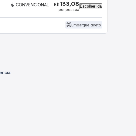
133,08
R$
CONVENCIONAL
Escolher ida
por pessoa
Embarque direto
ência.