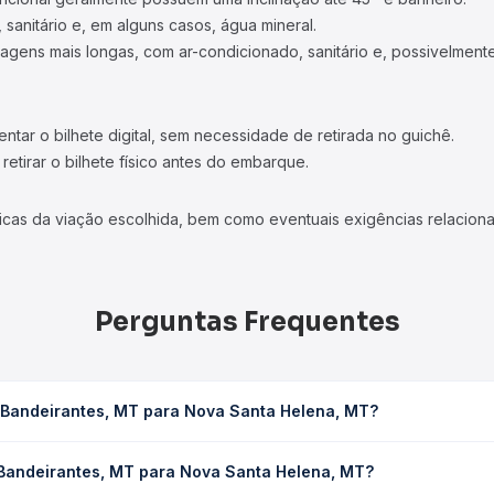
 sanitário e, em alguns casos, água mineral.
viagens mais longas, com ar-condicionado, sanitário e, possivelmente
tar o bilhete digital, sem necessidade de retirada no guichê.
etirar o bilhete físico antes do embarque.
icas da viação escolhida, bem como eventuais exigências relaciona
Perguntas Frequentes
 Bandeirantes, MT para Nova Santa Helena, MT?
 Nova Santa Helena, MT leva em média 8h 15min, podendo variar co
 Bandeirantes, MT para Nova Santa Helena, MT?
 Quero Passagem você consulta os horários disponíveis e vê a dur