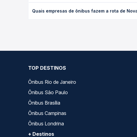
O preço da passagem de ônibus de Nova Bandeirant
Quais empresas de ônibus fazem a rota de Nov
de poltrona e a antecedência da compra. Na Quero
As viações Expresso Itamarati operam o trecho de
compara todas as opções — empresas, horários, ti
TOP DESTINOS
Ônibus Rio de Janeiro
Ônibus São Paulo
Ônibus Brasília
Ônibus Campinas
Ônibus Londrina
+ Destinos