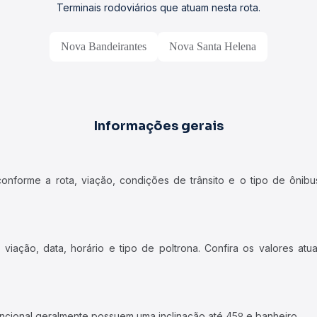
Terminais rodoviários que atuam nesta rota.
Nova Bandeirantes
Nova Santa Helena
Informações gerais
forme a rota, viação, condições de trânsito e o tipo de ônibus
iação, data, horário e tipo de poltrona. Confira os valores at
ncional geralmente possuem uma inclinação até 45º e banheiro.