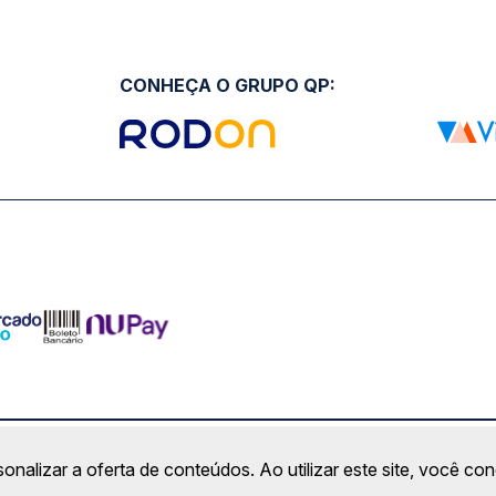
CONHEÇA O GRUPO QP:
ro Comercial Alphaville, Barueri - SP | CEP: 06453-038 | C
sonalizar a oferta de conteúdos. Ao utilizar este site, você c
Copyright 2026 © QueroPassagem.com.br