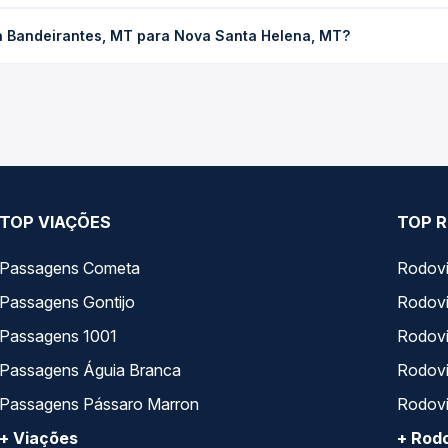
es, MT para Nova Santa Helena, MT custa em média R$ 133,08 e va
a Bandeirantes, MT para Nova Santa Helena, MT?
 Passagem você compara os preços de todas as viações em tempo re
 Nova Bandeirantes, MT para Nova Santa Helena, MT, com horários
pos de serviço e preços — em um só lugar e escolhe a que melhor 
TOP VIAÇÕES
TOP R
Passagens Cometa
Rodovi
Passagens Gontijo
Rodovi
Passagens 1001
Rodoviá
Passagens Águia Branca
Rodoviá
Passagens Pássaro Marron
Rodovi
+ Viações
+ Rodo