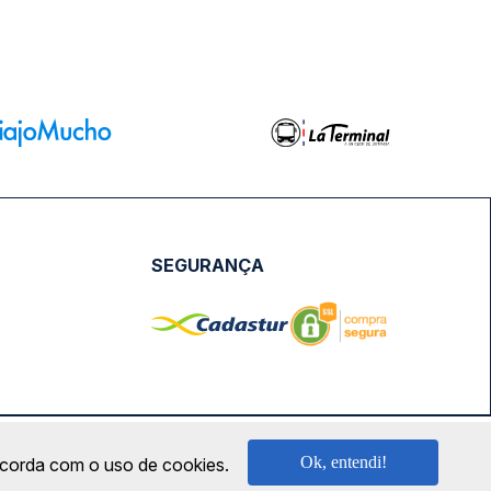
SEGURANÇA
NPJ: 18.087.991/0001-57 | saconibus@queropassagem.com.br
Ok, entendi!
oncorda com o uso de cookies.