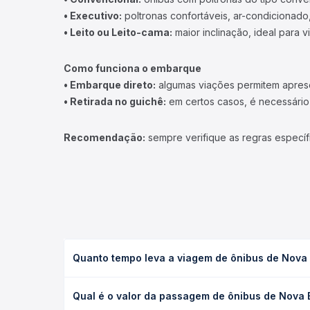
• Executivo:
poltronas confortáveis, ar-condicionado,
• Leito ou Leito-cama:
maior inclinação, ideal para 
Como funciona o embarque
• Embarque direto:
algumas viações permitem apresen
• Retirada no guichê:
em certos casos, é necessário r
Recomendação:
sempre verifique as regras específ
Quanto tempo leva a viagem de ônibus de Nova
A viagem de ônibus de Nova Bandeirantes, MT para
Qual é o valor da passagem de ônibus de Nova
executivo ou leito) e as condições de tráfego. Na