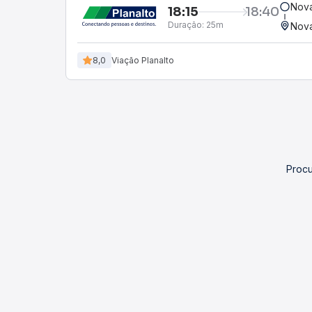
Nova
18:15
18:40
Duração:
25m
Nova
8,0
Viação Planalto
Procu