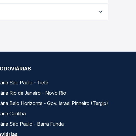
nforme a data da viagem, a empresa, o tipo de
e garante a melhor oferta para o seu roteiro.
 ao longo do dia. Na Quero Passagem você compara
a na sua viagem.
ODOVIÁRIAS
ária São Paulo - Tietê
ária Rio de Janeiro - Novo Rio
ria Belo Horizonte - Gov. Israel Pinheiro (Tergip)
ria Curitiba
ária São Paulo - Barra Funda
viárias