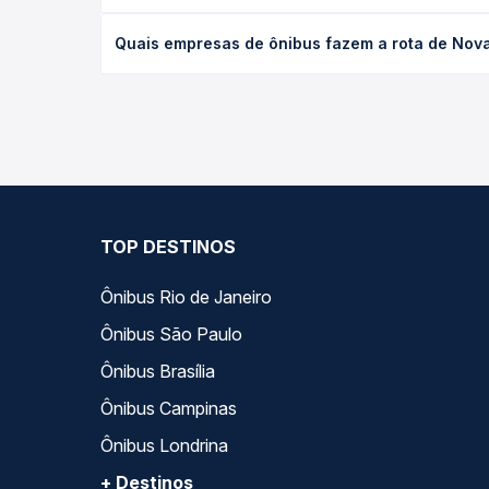
O preço da passagem de ônibus de Nova Bassano, R
Quais empresas de ônibus fazem a rota de Nova
poltrona e a antecedência da compra. Na Quero Pa
As viações Planalto, Ouro e Prata operam o trech
todas as opções — empresas, horários, tipos de se
TOP DESTINOS
Ônibus Rio de Janeiro
Ônibus São Paulo
Ônibus Brasília
Ônibus Campinas
Ônibus Londrina
+ Destinos