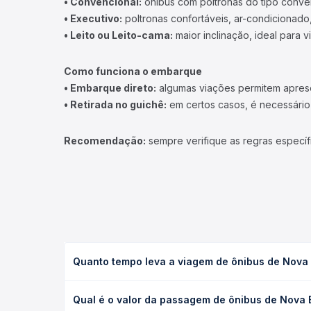
• Convencional:
ônibus com poltronas do tipo conve
• Executivo:
poltronas confortáveis, ar-condicionado,
• Leito ou Leito-cama:
maior inclinação, ideal para 
Como funciona o embarque
• Embarque direto:
algumas viações permitem apresen
• Retirada no guichê:
em certos casos, é necessário r
Recomendação:
sempre verifique as regras específ
Quanto tempo leva a viagem de ônibus de Nova 
A viagem de ônibus de Nova Bassano, RS para Nova 
Qual é o valor da passagem de ônibus de Nova 
leito) e as condições de tráfego. Na Quero Passag