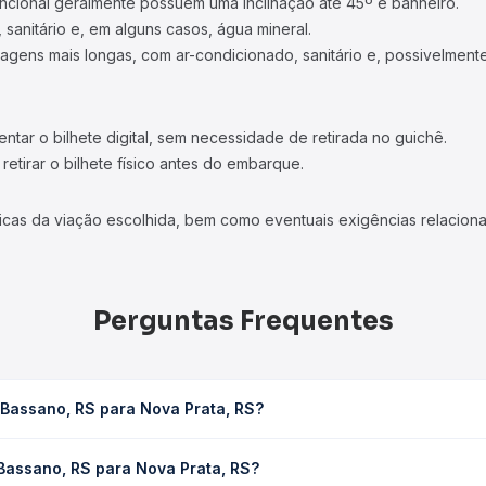
ncional geralmente possuem uma inclinação até 45º e banheiro.
 sanitário e, em alguns casos, água mineral.
viagens mais longas, com ar-condicionado, sanitário e, possivelmente
tar o bilhete digital, sem necessidade de retirada no guichê.
etirar o bilhete físico antes do embarque.
icas da viação escolhida, bem como eventuais exigências relaciona
Perguntas Frequentes
Bassano, RS para Nova Prata, RS?
Prata, RS leva em média 0 horas, podendo variar conforme a viaçã
Bassano, RS para Nova Prata, RS?
em você consulta os horários disponíveis e vê a duração exata de